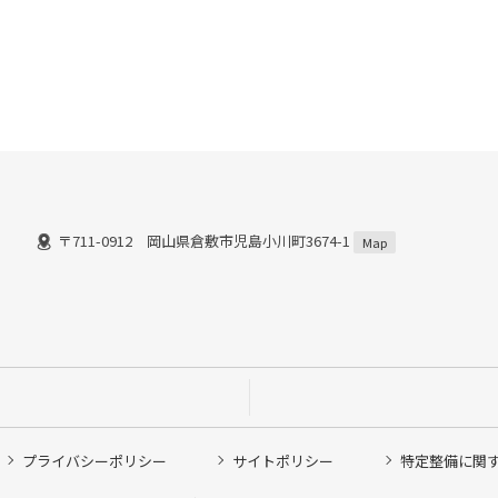
〒711-0912 岡山県倉敷市児島小川町3674-1
Map
プライバシーポリシー
サイトポリシー
特定整備に関
他ピット作業の予約