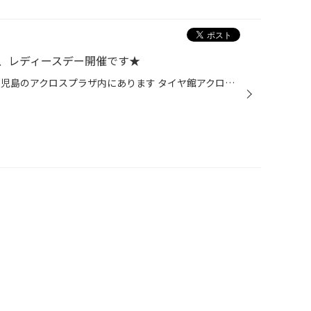
、レディースデー開催です★
皆さまこんにちは！ 岡山県倉敷市児島のアクロスプラザ内にあります タイヤ館アクロスプラザ倉敷児島店です♪ お得な情報のお知らせです♪ 本日、毎週木曜日は女性のお客様必見！ 恒例の「レディースデー」となっております♪ エンジンオイル価格が通常価格の20％OFF！ その他メンテナンス用品も10％OF...