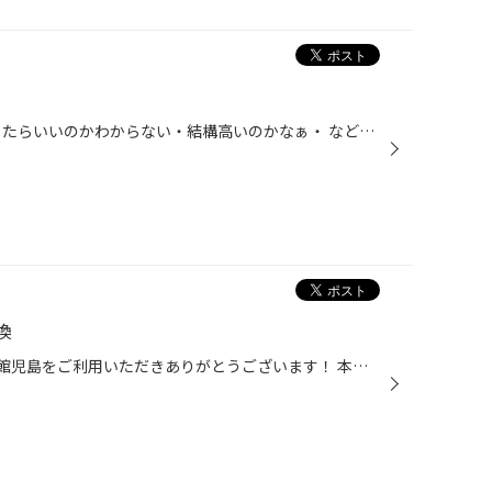
運転中に突然のパンク…… どうしたらいいのかわからない・結構高いのかなぁ・ など色々な不安が出てくると思います。 そんな時でも安心なのがタイヤ館のパンク補償です！ こちらはタイヤ4本お買い上げのお客様が加入頂ける保険で 装着タイヤがパンク・バーストなどが起きたら4本とも新品に交換できる...
換
こんにちは( ◠‿◠ ) いつもタイヤ館児島をご利用いただきありがとうございます！ 本日はヴィッツのタイヤ交換でアルミも同時に取り付けです。 オーナー様は走るのがお好きな方で、ポテンザ購入目的でご来店されました（＾∇＾） また、ホイールも同時に交換したいとの思いから、 おすすめさせてもらっ...