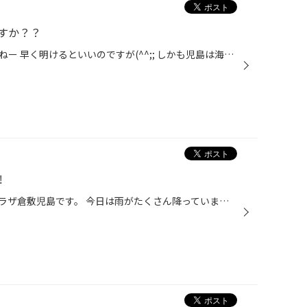
すか？？
最近は梅雨の時期に突入しましたねー 早く明けるといいのですが(^^;; しかも児島は海風もよく吹いてきておりますが その海風などがお車を痛める原因になってしまうんですよね… そんな中お車を守る当店のオススメ作業、防錆コーティングのご案内をいたします！ なかなか目につきにくいお車の下廻りを...
︎
こんにちは。タイヤ館アクロスプラザ倉敷児島です。 今日は雨がたくさん降っていますね… 運転の際は気をつけてくださいねー！ さて、最近当店ではアライメント作業のご依頼が多くなっております‼︎ タイヤ交換後や車高調、ダウンサスの取り付け後にオススメです。 お車によって料金、作業時間が変わ...