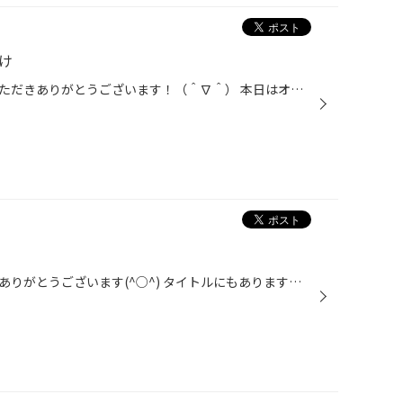
け
いつもタイヤ館児島店をご利用いただきありがとうございます！（＾∇＾） 本日はオデッセイに19インチの取り付けです。 元々、冬タイヤを履かれており、夏タイヤに履き替えと同時に 外品ホイールとタイヤ購入で来店されました。 メーカーは共豊、銘柄はシュタイナー、SFVでカラーはEBPになります。 ...
タイヤ館児島店をご利用いただきありがとうございます(^○^) タイトルにもあります通り営業時間が変更になります。 開店時間は、10:30で変わりませんが、作業受付時間が18:30から18:15に変更になります。 また上記の18:15までに入庫が無い場合は閉店になります。