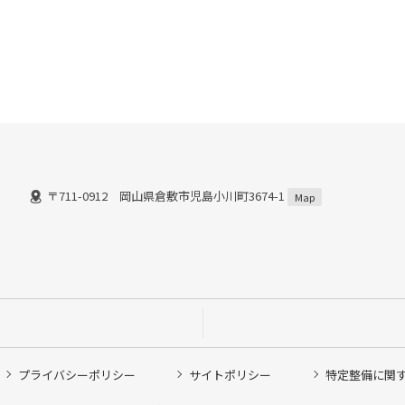
〒711-0912 岡山県倉敷市児島小川町3674-1
Map
プライバシーポリシー
サイトポリシー
特定整備に関
他ピット作業の予約