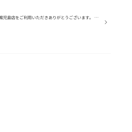
こんにちは( ◠‿◠ ) いつもタイヤ館児島店をご利用いただきありがとうございます。 本日は、タントのオイル交換をしました(^○^) 車体を上げてみると底の部分に錆びが発生していたので、 マフラーの錆び止めをしました（＾ν＾） 海が近い地域である為錆びが発生している車が多いです。 当店でも錆び止...