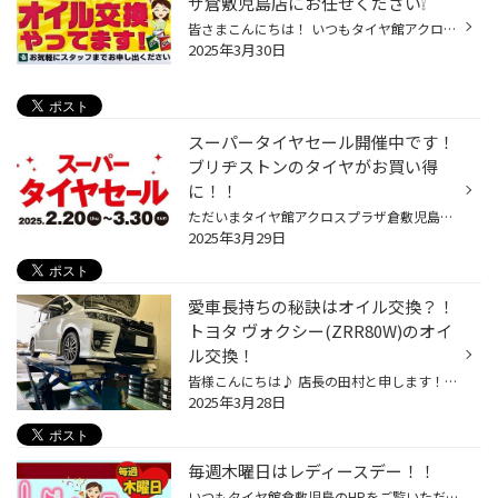
ザ倉敷児島店にお任せください❕
皆さまこんにちは！ いつもタイヤ館アクロスプラザ倉敷児島店の WEBのご観覧ありがとうございます♪ いきなりですがオイル交換時期は過ぎていませんか？ オイル交換をするメリットとしては 1.潤滑作用～エンジンを長持ちさせる 2.冷却作用～高熱・摩擦による不具合を防ぐ 3.密封作用～本来のエネルギ...
2025年3月30日
スーパータイヤセール開催中です！
ブリヂストンのタイヤがお買い得
に！！
ただいまタイヤ館アクロスプラザ倉敷児島店では ☆スーパータイヤセール開催中☆ 期間は2025.2.20(木)〜3.30(日)まで タイヤ館のアプリをダウンロードして いただいた方全員に、ブリヂストンのタイヤが 最大2万円引きになる割引クーポンをプレゼント！ もちろん、すでにアプリを ダウンロードされてい...
2025年3月29日
愛車長持ちの秘訣はオイル交換？！
トヨタ ヴォクシー(ZRR80W)のオイ
ル交換！
皆様こんにちは♪ 店長の田村と申します！ 本日は愛車のメンテナンスの基本でありながら エンジンを長く保つ為に重要な エンジンオイル交換作業のご紹介です！ こちらいつも当店を愛用していただいている トヨタ ヴォクシー(ZRR80W)のお客様になります♪ ではさっそく交換していきましょう！ まずはボ...
2025年3月28日
毎週木曜日はレディースデー！！
いつもタイヤ館倉敷児島のHPをご覧いただきありがとうございます(^^♪ 木曜日は女性のお客様必見！！ 毎週恒例の レディースデー となっております。 オイル交換が通常価格の20％OFF！ その他メンテナンス用品も10％OFF！ （オートマオイル・バッテリー・ワイパー関連・エアコンフィルター等々…） 非...