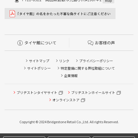
Map
タイヤ館について
お客様の声
サイトマップ
リンク
プライバシーポリシー
サイトポリシー
特定整備に関する弊社取組について
企業情報
ブリヂストンタイヤサイト
ブリヂストンホイールサイト
タイヤ点検・安全点検/タイヤ履き替え/オイル交換/その他
ピット作業の予約
オンラインストア
クローク契約会員専用タイヤ履き替え※タイヤ履き替えを
希望のクローク契約会員の方はこちらを選択ください
Copyright © 2024 Bridgestone Retail Co.,Ltd. All rights Reserved.
本日のタイヤ履き替え順番待ち予約 ※クローク契約会員の
方はご利用いただけません