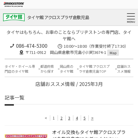
タイヤ館 アクロスプラザ倉敷児島
タイヤはもちろん、お車のことならブリヂストンの専門店、タイ
ヤ館へ
086-474-5300
10:00〜18:00（作業受付終了17:30）
〒711-0912 岡山県倉敷市児島小川町3674-1
Map
タイヤ・ホイール専
都道府県
岡山県の
タイヤ館 アクロスプ
店舗おス
門店のタイヤ館
から探す
タイヤ館
ラザ倉敷児島TOP
スメ情報
店舗おススメ情報 / 2025年3月
記事一覧
<
1
2
3
4
5
>
オイル交換もタイヤ館アクロスプラ