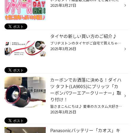
2025年3月27日
タイヤの新しい買い方のご紹介♪
ブリヂストンのタイヤがご自宅で買えちゃいます♪ 実は！！ ネットからでもタイヤ購入ができるのを ご存知ですか?? いくつかのサイトで購入できるので 自分に合った買い方をぜひ見つけてみてください♪♪ ①タイヤ館ECサイトでタイヤを購入 ↓ ↓サイトにアクセス！！↓ ↓ 【タイヤ館 ECサイト】はこちら >...
2025年3月26日
カーボンでお洒落に決める！ダイハ
ツ タフト(LA900S)にブリッツ「カ
ーボンパワーエアークリーナー」取
り付け！
皆さまこんにちは♪ 愛車のカスタム大好き、店長の田村です！ 本日は前回、マフラー交換をさせていただいた ダイハツ タフト(LA900S)のカスタム第三弾！！ ブリッツ「カーボンパワーエアークリーナー」を 取り付けしましたのでご紹介していきます♪ ☆前回のマフラー交換事例はこちらをタップ☆ ブリッ...
2025年3月25日
Panasonicバッテリー「カオス」キ