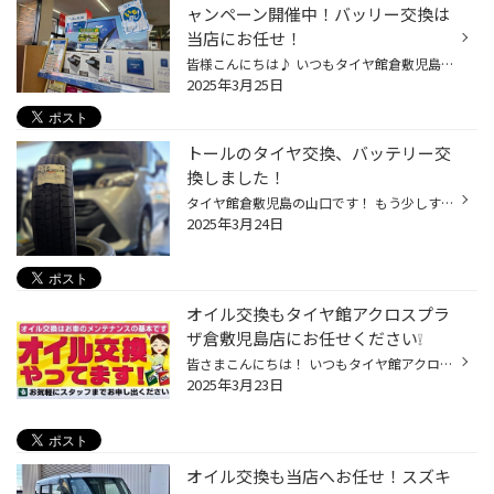
ャンペーン開催中！バッリー交換は
当店にお任せ！
皆様こんにちは♪ いつもタイヤ館倉敷児島店のWEBをご覧 いただきありがとうございます！ ただいま当店では パナソニックバッテリーキャンペーン を開催中です！ 開催期間 3月1日(土)～4月30日(水) そろそろ冬も終わり暖かくなってきますが 過酷な冬の寒さを耐えたバッテリーは 弱ってきているかもし...
2025年3月25日
トールのタイヤ交換、バッテリー交
換しました！
タイヤ館倉敷児島の山口です！ もう少しすると花見の時期になりますね 車の撮影をそろそろしたいと思ってます... 今回ダイハツ トールの タイヤ交換とバッテリー交換をしました！ タイヤは ブリヂストン ベーシックタイヤ NEWNO となります！ 詳しくは→ こちら では早速タイヤを外していきましょう...
2025年3月24日
オイル交換もタイヤ館アクロスプラ
ザ倉敷児島店にお任せください❕
皆さまこんにちは！ いつもタイヤ館アクロスプラザ倉敷児島店の WEBのご観覧ありがとうございます♪ いきなりですがオイル交換時期は過ぎていませんか？ オイル交換をするメリットとしては 1.潤滑作用～エンジンを長持ちさせる 2.冷却作用～高熱・摩擦による不具合を防ぐ 3.密封作用～本来のエネルギ...
2025年3月23日
オイル交換も当店へお任せ！スズキ