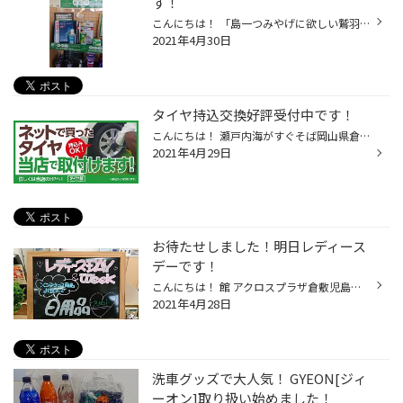
す！
こんにちは！ 「島一つみやげに欲しい鷲羽山」という詩があるほど島がいっぱいな瀬戸内海が目の前の岡山県倉敷市児島にある タイヤ館 アクロスプラザ倉敷児島店スタッフのスマスです！ いつも当店のWebページをご覧いただきありがとうございます！ この詩は横溝正史が作者の金田一耕助シリーズの中...
2021年4月30日
タイヤ持込交換好評受付中です！
こんにちは！ 瀬戸内海がすぐそば岡山県倉敷市児島にあるタイヤ館 アクロスプラザ倉敷児島店スタッフのスマスです！ いつも当店のWebページをご覧頂きありがとうございます！ 児島では下津井タコや真鯛など多くの海の幸が釣れますよ！ さて皆様、最近インターネットが普及しなんでも手に入る時代に...
2021年4月29日
お待たせしました！明日レディース
デーです！
こんにちは！ 館 アクロスプラザ倉敷児島店スタッフのスマスです！ いつも当店をご利用いただきありがとうございます！ 明日の木曜日は～・・・。 好評頂いている一週間に一度の女性の方にお得がいっぱいレディースデー開催します！ レディースデーではなんと！！エンジンオイルや バッテリーやエア...
2021年4月28日
洗車グッズで大人気！ GYEON[ジィ
ーオン]取り扱い始めました！