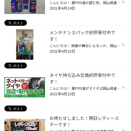
こんにちは！ 瀬戸内海の望む街、岡山県倉敷市児島にあるタイヤ館 アクロスプラザ倉敷児島店 スタッフのスマスです！ いつも当店のWebページをご覧頂きありがとうございます！ さて本日はお車のエンジン性能を向上させるWAKO'S(ワコーズ)の商品のご紹介です！ ガソリンに混ぜるだけでエンジン内を綺...
2021年4月24日
メンテナンスパック好評受付中で
す！
こんにちは！ 映画の舞台にもなった、岡山県倉敷市児島にある タイヤ館 アクロスプラザ倉敷児島店スタッフのスマスです！ いつも当店のWebページをご覧いただきありがとうございます！ 最近で有名な映画だと、アニメ映画[ねむり姫]です(*^^*) ヒロイン役の声優をされた高畑充希さんの岡山弁や、児島...
2021年4月23日
タイヤ持ち込み交換好評受付中で
す！
こんにちは！ 瀬戸内海がすぐそば岡山県倉敷市児島にあるタイヤ館 アクロスプラザ倉敷児島店スタッフのスマスです！ いつも当店のWebページをご覧頂きありがとうございます！ 児島はジーンズが有名です！バスや路面電車のシートにジーンズ生地が使われた車輌もありますよ！ さて皆様、最近インター...
2021年4月22日
お待たせしました！明日レディース
デーです！