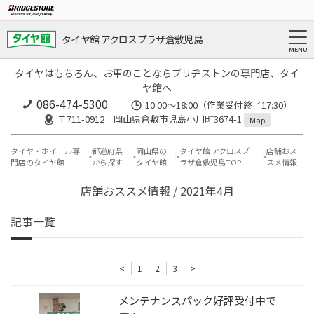
タイヤ館 アクロスプラザ倉敷児島
タイヤはもちろん、お車のことならブリヂストンの専門店、タイ
ヤ館へ
086-474-5300
10:00〜18:00（作業受付終了17:30）
〒711-0912 岡山県倉敷市児島小川町3674-1
Map
タイヤ・ホイール専
都道府県
岡山県の
タイヤ館 アクロスプ
店舗おス
門店のタイヤ館
から探す
タイヤ館
ラザ倉敷児島TOP
スメ情報
店舗おススメ情報 / 2021年4月
記事一覧
<
1
2
3
>
メンテナンスパック好評受付中で