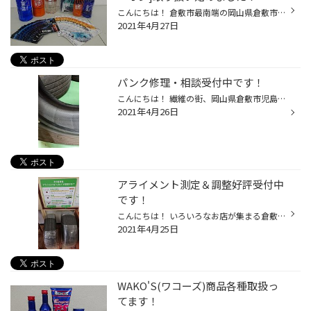
こんにちは！ 倉敷市最南端の岡山県倉敷市児島にある、タイヤ館 アクロスプラザ倉敷児島店スタッフのスマスです！ いつも当店のWebページをご覧いただきありがとうございます！ 児島は瀬戸内海のすぐそばの街でよく晴れた日にはお隣の香川県がはっきり見えますよ！ 本日はタイヤ館児島店に新商品が...
2021年4月27日
パンク修理・相談受付中です！
こんにちは！ 繊維の街、岡山県倉敷市児島にあるタイヤ館 アクロスプラザ倉敷児島店スタッフのスマスです！ 児島はジーンズや制服などで有名です(^-^) ジーンズストリートなど見所がいくつもありますので是非児島にお越しください！ さて、本日はパンクについてお伝えしようと思います！ 皆様はタイ...
2021年4月26日
アライメント測定＆調整好評受付中
です！
こんにちは！ いろいろなお店が集まる倉敷市児島のアクロスプラザ内にあるタイヤ館 アクロスプラザ倉敷児島店スタッフのスマスです！ 当店のWebページをご覧いただきありがとうございます！ タイヤ館はアクロスプラザ内の8番らーめんさんのお隣です！お腹がすく時間帯にお隣からとてもいい匂いが・...
2021年4月25日
WAKO'S(ワコーズ)商品各種取扱っ
てます！