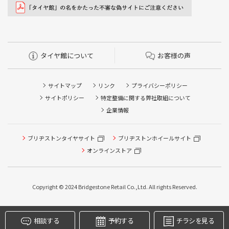
タイヤ館について
お客様の声
サイトマップ
リンク
プライバシーポリシー
サイトポリシー
特定整備に関する弊社取組について
企業情報
タイヤ点検・安全点検/タイヤ履き替え/オイル交換/その他
ブリヂストンタイヤサイト
ブリヂストンホイールサイト
ピット作業の予約
オンラインストア
クローク契約会員専用タイヤ履き替え※タイヤ履き替えを
希望のクローク契約会員の方はこちらを選択ください
Copyright © 2024 Bridgestone Retail Co.,Ltd. All rights Reserved.
本日のタイヤ履き替え順番待ち予約 ※クローク契約会員の
方はご利用いただけません
相談する
予約する
チラシを見る