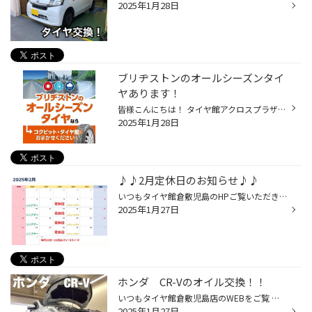
2025年1月28日
ブリヂストンのオールシーズンタイ
ヤあります！
皆様こんにちは！ タイヤ館アクロスプラザ倉敷児島店です！ 本日はオールシーズンタイヤという言葉を よく耳にすることがあるのではないでしょうか？ タイヤ屋としてもお問い合わせも年々と 増えている状況です。 題名にもある通りブリヂストンにも オールシーズンタイヤがあるんです❗️ その名も「...
2025年1月28日
♪♪2月定休日のお知らせ♪♪
いつもタイヤ館倉敷児島のHPご覧いただきありがとうございます(^_^)/ 2月の定休日のお知らせです！！ 毎週月曜日はシニアデー 毎週木曜日はレディースデイ 毎月15日～21日はレディースウィーク オイル・メンテナンス用品がお得に！
2025年1月27日
ホンダ CR-Vのオイル交換！！
いつもタイヤ館倉敷児島店のWEBをご覧 いただきありがとうございます(*^▽^*) ホンダ CR-Vのオイル交換をしました(^_-)-☆ まずは、タンク内のオイルを抜いていきます！！ 抜き取り後、オイルを入れていきます！！ 入れていただくオイルは エコロード 0W-20です！ こちらのオイルはディーラーさんなど...
2025年1月27日