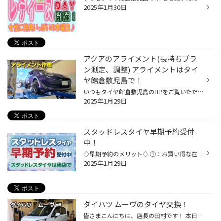
2025年1月30日
アクアのアライメント(長持ちプラ
ン測定、調整) アライメントはタイ
ヤ館倉敷児島で！
いつもタイヤ館倉敷児島のHPをご覧いただきありがとうございます！ 今回はトヨタ アクア のアライメント(測定、調整)をさせていただきました(*´꒳`*) アライメントに欠かせないのがこのセンサーです！ このセンサーはタイヤの角度をカメラが読み取り データ化(数値化)して見れる優れものなんです( ´...
2025年1月29日
スタッドレスタイヤ早期予約受付
中！
◇早期予約のメリット◇ ①：お買い得な在庫商品が豊富で断然お得にご購入いただけます！ 現在、スタッドレス蔵出しフェアを開催中！ お得な商品が揃ってます！！ 商品の数に限りがございますので、 詳しくは当店までお問い合わせください！ ②：早期予約で希望日に合わせて予約と早めに取付で、いざと...
2025年1月29日
ダイハツ ムーヴのタイヤ交換！
皆さまこんにちは、店長の田村です！ 本日はこちらのダイハツ ムーブのタイヤ交換を させて頂きましたのでご紹介いたします！ 交換させていただいたタイヤはこちら！ ブリヂストン ニューノ ブリヂストンのニューノーマル お買い得ながらも低燃費タイヤになり 基本性能は進化し続けているタイヤとな...