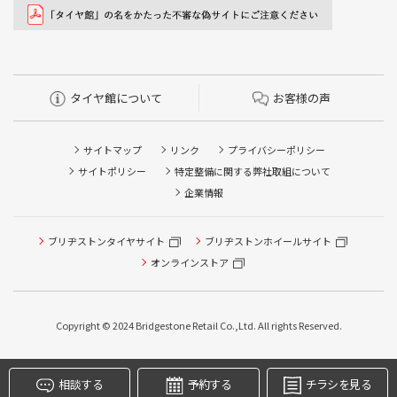
タイヤ館について
お客様の声
サイトマップ
リンク
プライバシーポリシー
サイトポリシー
特定整備に関する弊社取組について
企業情報
ブリヂストンタイヤサイト
ブリヂストンホイールサイト
タイヤ点検・安全点検/タイヤ履き替え/オイル交換/その他
ピット作業の予約
オンラインストア
クローク契約会員専用タイヤ履き替え※タイヤ履き替えを
希望のクローク契約会員の方はこちらを選択ください
Copyright © 2024 Bridgestone Retail Co.,Ltd. All rights Reserved.
本日のタイヤ履き替え順番待ち予約 ※クローク契約会員の
方はご利用いただけません
相談する
予約する
チラシを見る