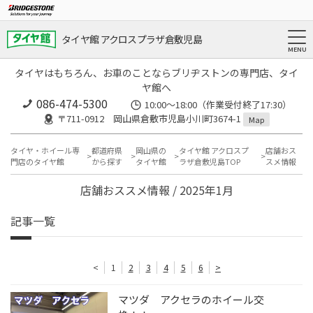
タイヤ館 アクロスプラザ倉敷児島
タイヤはもちろん、お車のことならブリヂストンの専門店、タイ
ヤ館へ
086-474-5300
10:00〜18:00（作業受付終了17:30）
〒711-0912 岡山県倉敷市児島小川町3674-1
Map
タイヤ・ホイール専
都道府県
岡山県の
タイヤ館 アクロスプ
店舗おス
門店のタイヤ館
から探す
タイヤ館
ラザ倉敷児島TOP
スメ情報
店舗おススメ情報 / 2025年1月
記事一覧
<
1
2
3
4
5
6
>
マツダ アクセラのホイール交