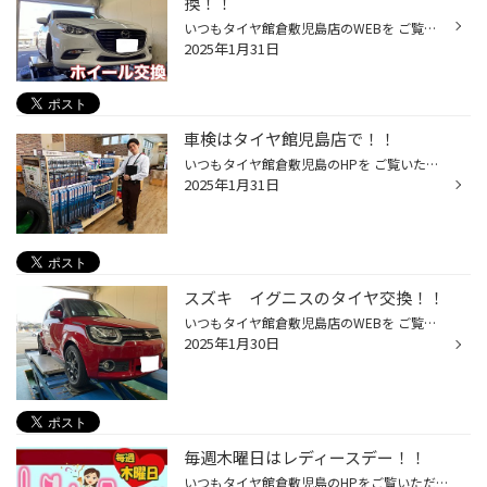
換！！
いつもタイヤ館倉敷児島店のWEBを ご覧いただきありがとうございます(*^▽^*) 児島店のスタッフの原田です！！ マツダ アクセラのホイール交換をしました! ホイー交換前にタイヤを外していきます！ タイヤを取り付け前にハブ防錆を施工します 錆が進行していましたので 錆を削り落としていきます！ ...
2025年1月31日
車検はタイヤ館児島店で！！
いつもタイヤ館倉敷児島のHPを ご覧いただきありがとうございます！ タイヤ館で車検をやっているのはご存じですか？ タイヤ館車検の３つのメリット！ 車検をして頂いたお客様には部品の交換等、お客様のご予算に合わせてご提案いたします！ タイヤ館では、タイヤの販売だけではなくおクルマのメンテ...
2025年1月31日
スズキ イグニスのタイヤ交換！！
いつもタイヤ館倉敷児島店のWEBを ご覧いただきありがとうございます(*^▽^*) 児島店スタッフの原田です！ スズキ イグニスのタイヤ交換をしました！ ↑↑↑ご入庫の様子 ↑↑↑ 交換前タイヤ タイヤを外した後、新品タイヤを 取り付け前にハブ防錆をします！ ↑↑↑施工前 少し錆びていましたので、錆を削り...
2025年1月30日
毎週木曜日はレディースデー！！
いつもタイヤ館倉敷児島のHPをご覧いただきありがとうございます(^^♪ 木曜日は女性のお客様必見！！ 毎週恒例の レディースデー となっております。 オイル交換が通常価格の20％OFF！ その他メンテナンス用品も10％OFF！ （オートマオイル・バッテリー・ワイパー関連・エアコンフィルター等々…） 非...