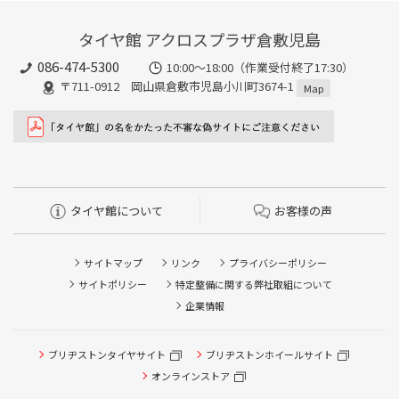
タイヤ館 アクロスプラザ倉敷児島
086-474-5300
10:00〜18:00（作業受付終了17:30）
〒711-0912 岡山県倉敷市児島小川町3674-1
Map
タイヤ館について
お客様の声
サイトマップ
リンク
プライバシーポリシー
サイトポリシー
特定整備に関する弊社取組について
企業情報
ブリヂストンタイヤサイト
ブリヂストンホイールサイト
タイヤ点検・安全点検/タイヤ履き替え/オイル交換/その他
ピット作業の予約
オンラインストア
クローク契約会員専用タイヤ履き替え※タイヤ履き替えを