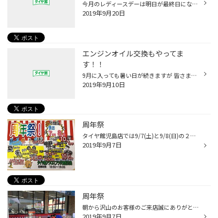
今月のレディースデーは明日が最終日になります。 女性限定のお得な一週間です。 女性限定ですが来店作業でプレゼントも用意しています～(^^♪ 3連休初日のお出掛けはぜひタイヤ館児島へどうぞ～～ スタッフ一同ご来店お待ちしております！！
2019年9月20日
エンジンオイル交換もやってま
す！！
9月に入っても暑い日が続きますが 皆さまいかがお過ごしでしょうか？？ 当店はタイヤの販売を主にしておりますが、エンジンオイル交換も行っております。 交換作業依頼お待ちしています～～ お気軽にお越し下さい！！
2019年9月10日
周年祭
タイヤ館児島店では9/7(土)と9/8(日)の２日間で日頃の感謝を込めた周年祭を開催いたします！ ポップコーンのプレゼントやお子様はお菓子のつかみ取りなどなどイベント盛りだくさんですのでぜひぜひ皆さまのご来店をお待ちしております(^○^)
2019年9月7日
周年祭
朝から沢山のお客様のご来店誠にありがとうございますっ！！ イベントブースもお子様がたくさんご来店いただけてとても盛り上がってます( ^^) ポップコーンもたくさんご用意しておりますのでみなさまのご来店お待ちしております(^^♪
2019年9月7日