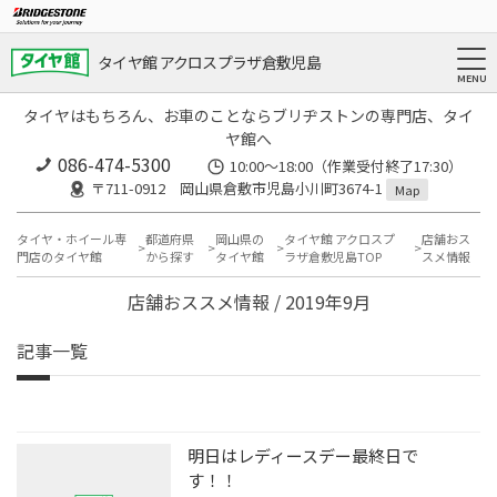
タイヤ館 アクロスプラザ倉敷児島
タイヤはもちろん、お車のことならブリヂストンの専門店、タイ
ヤ館へ
086-474-5300
10:00〜18:00（作業受付終了17:30）
〒711-0912 岡山県倉敷市児島小川町3674-1
Map
タイヤ・ホイール専
都道府県
岡山県の
タイヤ館 アクロスプ
店舗おス
門店のタイヤ館
から探す
タイヤ館
ラザ倉敷児島TOP
スメ情報
店舗おススメ情報 / 2019年9月
記事一覧
明日はレディースデー最終日で
す！！