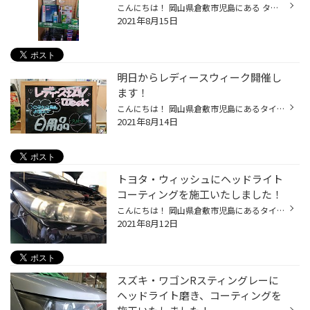
こんにちは！ 岡山県倉敷市児島にある タイヤ館 アクロスプラザ倉敷児島店スタッフのスマスです！ いつも当店のWebページをご覧いただきありがとうございます！ 児島では下津井でとれる下津井タコが有名です！刺身に始めタコ飯など瀬戸内海はおいしい海の幸が多いですよ！一度食べてみてください(^^...
2021年8月15日
明日からレディースウィーク開催し
ます！
こんにちは！ 岡山県倉敷市児島にあるタイヤ館 アクロスプラザ倉敷児島店スタッフスマスです！ 毎月好評をいただいていますレディースウィークですが今月も開催いたします！！！ レディースウィークはレディースデーの期間を1週間に伸ばし開催いたします！ 女性の方はオイル・メンテナンス用品が20...
2021年8月14日
トヨタ・ウィッシュにヘッドライト
コーティングを施工いたしました！
こんにちは！ 岡山県倉敷市児島にあるタイヤ館 アクロスプラザ倉敷児島店スタッフのスマスです！ いつも当店のWEBページをご覧いただきありがとうございます！ 大雨が降り続けてますね(>_<) みなさん河川の状況にお気をつけくださいね！ 本日はトヨタ・ウィッシュのお客様にヘッドライトコーティン...
2021年8月12日
スズキ・ワゴンRスティングレーに
ヘッドライト磨き、コーティングを