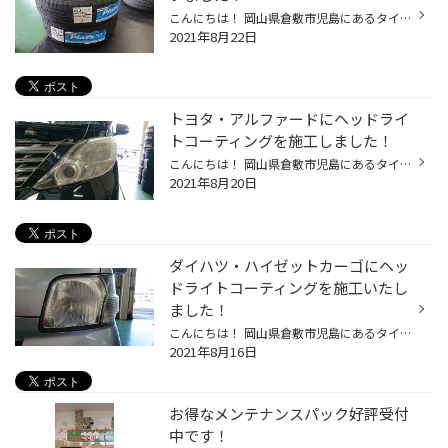
こんにちは！ 岡山県倉敷市児島にあるタイヤ館 アクロスプラザ倉敷児島店スタッフのスマスです！ いつも当店のWEBページをご覧いただきありがとうございます！ 最近は雨が降ったり止んだりと不安定な日が続きますね(;'∀')晴れている日よりも涼しいですがそれでも熱中症などの危険性は変わらず高いの...
2021年8月22日
トヨタ・アルファードにヘッドライ
トコーティングを施工しました！
こんにちは！ 岡山県倉敷市児島にあるタイヤ館 アクロスプラザ倉敷児島店スタッフのスマスです！ いつも当店のWEBページをご覧いただきありがとうございます！ 児島にはかつて茶屋町から下津井港まで下津井電鉄という小さな鉄道が走っていました！線路跡はサイクリングコースとして整備されておりサ...
2021年8月20日
ダイハツ・ハイゼットカーゴにヘッ
ドライトコーティングを施工いたし
ました！
こんにちは！ 岡山県倉敷市児島にあるタイヤ館 アクロスプラザ倉敷児島店スタッフのスマスです！ いつも当店のWEBページをご覧いただきありがとうございます！ 全国で大雨の被害が相次いでいますね・・・。 みなさん危険を感じたら早めの避難をしてくださいね。 土手などの堤防から水が越え始めたら...
2021年8月16日
お得なメンテナンスパック好評受付
中です！