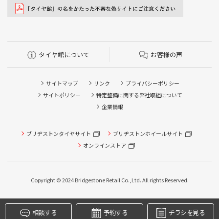
タイヤ館について
お客様の声
サイトマップ
リンク
プライバシーポリシー
サイトポリシー
特定整備に関する弊社取組について
企業情報
タイヤ点検・安全点検/タイヤ履き替え/オイル交換/その他
ブリヂストンタイヤサイト
ブリヂストンホイールサイト
ピット作業の予約
オンラインストア
クローク契約会員専用タイヤ履き替え※タイヤ履き替えを
希望のクローク契約会員の方はこちらを選択ください
Copyright © 2024 Bridgestone Retail Co.,Ltd. All rights Reserved.
本日のタイヤ履き替え順番待ち予約 ※クローク契約会員の
方はご利用いただけません
相談する
予約する
チラシを見る