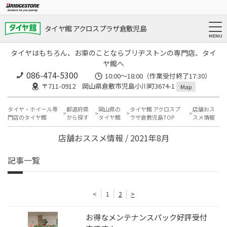
タイヤ館 アクロスプラザ倉敷児島
タイヤはもちろん、お車のことならブリヂストンの専門店、タイ
ヤ館へ
086-474-5300
10:00〜18:00（作業受付終了17:30）
〒711-0912 岡山県倉敷市児島小川町3674-1
Map
タイヤ・ホイール専
都道府県
岡山県の
タイヤ館 アクロスプ
店舗おス
門店のタイヤ館
から探す
タイヤ館
ラザ倉敷児島TOP
スメ情報
店舗おススメ情報 / 2021年8月
記事一覧
<
1
2
>
お得なメンテナンスパック好評受付