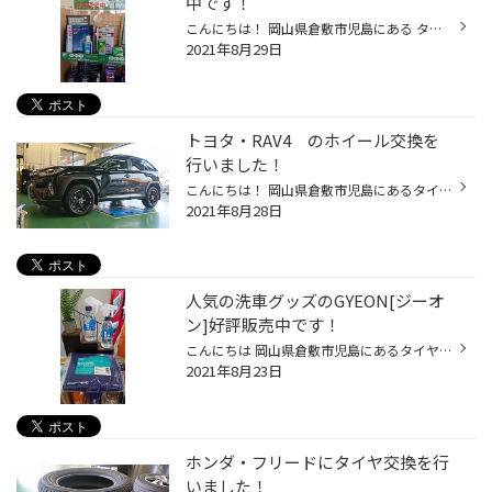
中です！
こんにちは！ 岡山県倉敷市児島にある タイヤ館 アクロスプラザ倉敷児島店スタッフのスマスです！ いつも当店のWebページをご覧いただきありがとうございます！ 児島では下津井でとれる下津井タコが有名です！刺身に始めタコ飯など瀬戸内海はおいしい海の幸が多いですよ！一度食べてみてください(^^...
2021年8月29日
トヨタ・RAV4 のホイール交換を
行いました！
こんにちは！ 岡山県倉敷市児島にあるタイヤ館 アクロスプラザ倉敷児島店スタッフのスマスです！ いつも当店のWEBページをご覧いただきありがとうございます！ 岡山県にもついに緊急事態宣言が発令されましたね・・・。 当店で非接触式アルコールスプレーや換気、店内消毒など行っております！ 本日...
2021年8月28日
人気の洗車グッズのGYEON[ジーオ
ン]好評販売中です！
こんにちは 岡山県倉敷市児島にあるタイヤ館 アクロスプラザ倉敷児島店スタッフのスマスです！ いつも当店のWEBページをご覧いただきありがとうございます！ ずっと続いた雨の日も段々と晴れた日が戻ってきましたね(^^♪ 暑さがまた戻ってきましたので熱中症などにお気を付けくださいね！ 本日は好評...
2021年8月23日
ホンダ・フリードにタイヤ交換を行
いました！