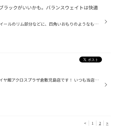
ブラックがいいかも。バランスウェイトは快適
タイヤとホイールの接合部分やホイールのリム部分などに、四角いおもりのようなものが取り付けられているのをご覧になったことはありませんか。これがバランスウェイトです。 タイヤ･ホイールは高速で回転するので、きちんとバランスがとれていないと走行時にハンドルがぶれたり振動を感じたりしま...
岡山県倉敷市児島にあります、タイヤ館アクロスプラザ倉敷児島店です！ いつも当店のWEBページをご覧いただきありがとうございます！ タイヤの内のノリもなるべく綺麗にしていきます。 お気軽にスタッフにお問い合わせください(^^)/ タイヤ館 アクロスプラザ倉敷児島住所：711-0912岡山県倉敷市児島...
<
1
2
>