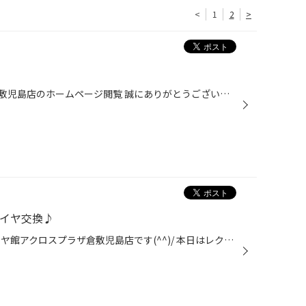
<
1
2
>
いつもタイヤ館アクロスプラザ倉敷児島店のホームページ閲覧 誠にありがとうございます♪ 只今、決算セール 開催中！！ 皆様のご来店、お待ちしております(^^)/ お客様のお時間を無駄にしない為、WEB予約も実施中！！ こちらもご活用下さい。
タイヤ交換♪
岡山県倉敷市児島にあります タイヤ館アクロスプラザ倉敷児島店です(^^)/ 本日はレクサスRX、タイヤ交換となります。 標準装着と同じランフラットタイヤにて交換 ブリヂストン トランザT005A タイヤ館アクロスプラザ倉敷児島店ではランフラットタイヤの交換も実施しております！ 本日はありがとうご...