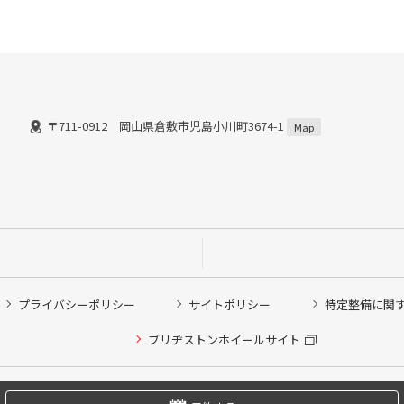
〒711-0912 岡山県倉敷市児島小川町3674-1
Map
プライバシーポリシー
サイトポリシー
特定整備に関
他ピット作業の予約
ブリヂストンホイールサイト
希望のクローク契約会員の方はこちらを選択ください
の方はご利用いただけません
Copyright © 2024 Bridgestone Retail Co.,Ltd. All rights Reserved.