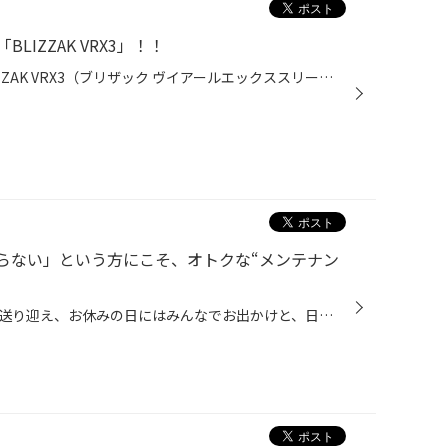
IZZAK VRX3」！！
本日はスタッドレスタイヤ「BLIZZAK VRX3（ブリザック ヴイアールエックススリー）」をご紹介します！ 「BLIZZAK（ブリザック）」は、ブリヂストンを代表するスタッドレスタイヤブランドです。1988年に冬道特有の凍結路面や積雪路面などでのより安心・安全なドライブに貢献するために生まれ、30年を...
らない」という方にこそ、オトクな“メンテナン
ちょっとしたお買い物から家族の送り迎え、お休みの日にはみんなでお出かけと、日々の暮らしの中にクルマがあるとやはり便利ですよね。人だけでなく荷物も積めるし、雨風もしのげる。行動範囲が広がり、生活がより豊かにしてくれる欠かせない相棒として、頼りにしていらっしゃる方は多いと思います...