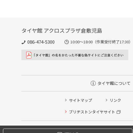
タイヤ館 アクロスプラザ倉敷児島
086-474-5300
10:00〜18:00（作業受付終了17:30）
タイヤ館について
サイトマップ
リンク
タイヤ点検・安全点検/タイヤ履き替え/オイル交換/その
ブリヂストンタイヤサイト
クローク契約会員専用タイヤ履き替え※タイヤ履き替えを
本日のタイヤ履き替え順番待ち予約 ※クローク契約会員