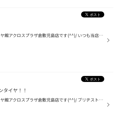
岡山県倉敷市児島にあります タイヤ館アクロスプラザ倉敷児島店です(^^)/ いつも当店ホームページ閲覧ありがとうございます♪ お車のオイル交換はお済でしょうか？？ タイヤ館でもオイル交換が出来ますよ(^^)/ オイルの種類も豊富にラインナップ中！！ ワコーズ商品を中心とした添加剤も取り扱い中で...
ンタイヤ！！
岡山県倉敷市児島にあります タイヤ館アクロスプラザ倉敷児島店です(^^)/ ブリヂストンのオールシーズンタイヤは如何でしょうか？？ 最近需要の高い「オールシーズンタイヤ」！！ ご検討中の方は タイヤ館アクロスプラザ倉敷児島店まで(^^)/ 決算セール開催中！！ WEB作業予約受付中！！