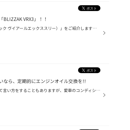
IZZAK VRX3」！！
本日は「BLIZZAK VRX3（ブリザック ヴイアールエックススリー）」をご紹介します！ 「BLIZZAK（ブリザック）」は、ブリヂストンを代表するスタッドレスタイヤブランドです。1988年に冬道特有の凍結路面や積雪路面などでのより安心・安全なドライブに貢献するために生まれ、30年を超える歴史の中で進...
いなら、定期的にエンジンオイル交換を!!
クルマは消耗品のかたまり、なんて言い方をすることもありますが、愛車のコンディションを維持していく上で定期的に交換が必要なものと言えば、何を思い浮かべますか？ 専門店として一番気になるものと言えばタイヤなんですが、お客さまのなかには「バッテリー上がりでクルマが動かなくなったことが...