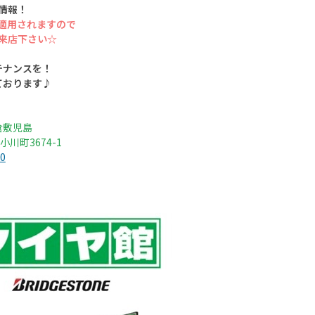
情報！
適用されますので
来店下さい☆
テナンスを！
ております♪
倉敷児島
小川町3674-1
0