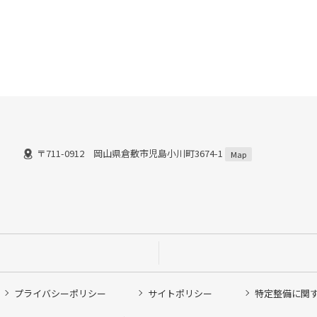
〒711-0912 岡山県倉敷市児島小川町3674-1
Map
プライバシーポリシー
サイトポリシー
特定整備に関
他ピット作業の予約