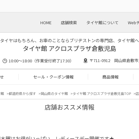
HOME
店舗検索
タイヤ館について
Web
タイヤはもちろん、お車のことならブリヂストンの専門店、タイヤ館へ
タイヤ館 アクロスプラザ倉敷児島
〒711-0912 岡山県倉敷市
10:00〜18:00（作業受付終了17:30）
せ
セール・クーポン情報
商品情報
ヤ館
都道府県から探す
岡山県のタイヤ館
タイヤ館 アクロスプラザ倉敷児島TOP
店
店舗おススメ情報
週木曜はお得がいっぱい、レディースデー開催です★