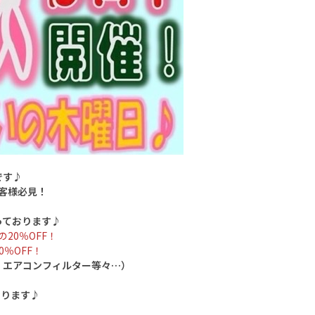
です♪
客様必見！
っております♪
20％OFF！
％OFF！
・エアコンフィルター等々…）
おります♪