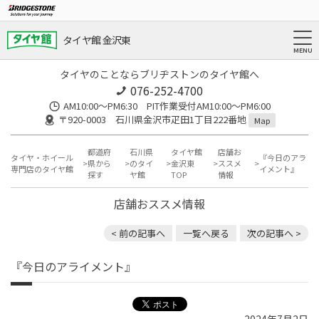
タイヤ館 金沢東
タイヤのことならブリヂストンのタイヤ館へ
076-252-4700
AM10:00～PM6:30 PIT作業受付AM10:00～PM6:00
〒920-0003 石川県金沢市疋田1丁目222番地
Map
都道府
石川県
タイヤ館
店舗お
タイヤ・ホイール
『今日のアラ
県から
のタイ
金沢東
ススメ
専門店のタイヤ館
イメント』
探す
ヤ館
TOP
情報
店舗おススメ情報
< 前の記事へ
一覧へ戻る
次の記事へ >
『今日のアライメント』