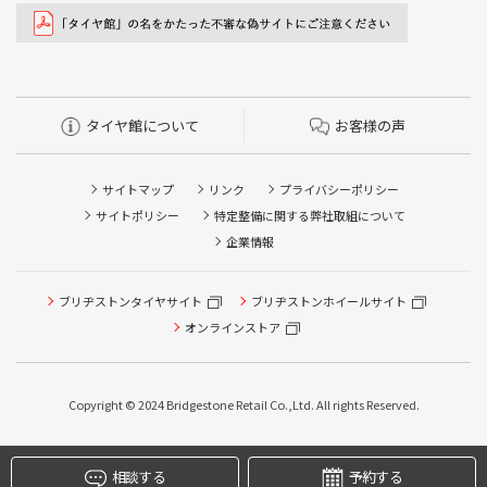
タイヤ館について
お客様の声
サイトマップ
リンク
プライバシーポリシー
サイトポリシー
特定整備に関する弊社取組について
企業情報
ブリヂストンタイヤサイト
ブリヂストンホイールサイト
オンラインストア
Copyright © 2024 Bridgestone Retail Co.,Ltd. All rights Reserved.
タイヤ点検・安全点検/タイヤ履き替え/オイル交換/その他
ピット作業の予約
相談する
予約する