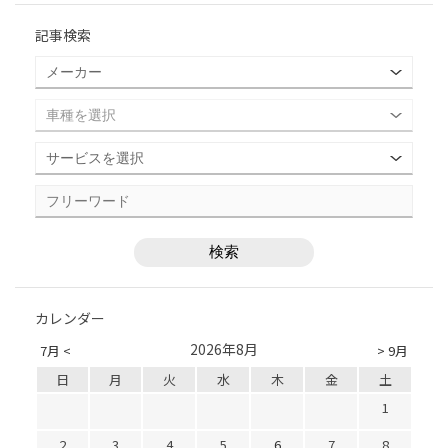
記事検索
カレンダー
2026年8月
7月 <
> 9月
日
月
火
水
木
金
土
1
2
3
4
5
6
7
8