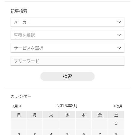
記事検索
カレンダー
2026年8月
7月 <
> 9月
日
月
火
水
木
金
土
1
2
3
4
5
6
7
8