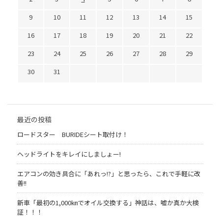
9
10
11
12
13
14
15
16
17
18
19
20
21
22
23
24
25
26
27
28
29
30
31
最近の投稿
ロードスター BURIDEシート取付け！
ヘッドライトをキレイにしましょー!
エアコンの効き具合に「あれっ!?」と思ったら、これで手軽に改
善!!
新車「最初の1,000㎞でオイル交換する」神話は、嘘か真か大検
証！！！