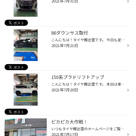
2021年7月31日
86ダウンサス取付
こんにちは！タイヤ館出雲です。 今日も足回り作業紹介です！ 数日前に納車されて、車高を下げたいとご相談頂いた86です。 ただ86は車検の関係上あまり下げる事が出来ないので、今回はRSRの【TI2000】を取付しました♪ ダウンサスだと乗り心地が悪化するイメージが有りますがこの商品は純正とほとん...
2021年7月21日
150系プラドリフトアップ
こんにちは！タイヤ館出雲です。 本日は車高のリフトアップの紹介です！ 車両は人気の１５０系プラドです。 プラドはどうしても純正で車高が前下がりなので、そこを改善したいとご相談を受けて取付したのが、 JAOSの【BATTLEZリフトアップキット】です！ この商品は、よく有るバネだけのリフトアッ...
2021年7月20日
ピカピカ大作戦！
いつもタイヤ館出雲のホームページをご覧頂きありがとうございます。 梅雨があけて暑くなりましたね。 先週の雷雨は凄かったですね。 皆様のお住まいの地域は大丈夫だったでしょうか？ 梅雨もあけたので開店前にスタッフ全員で、お店の窓掃除と周りの草取りをしました。 窓掃除 草取り とってもキレ...
2021年7月17日