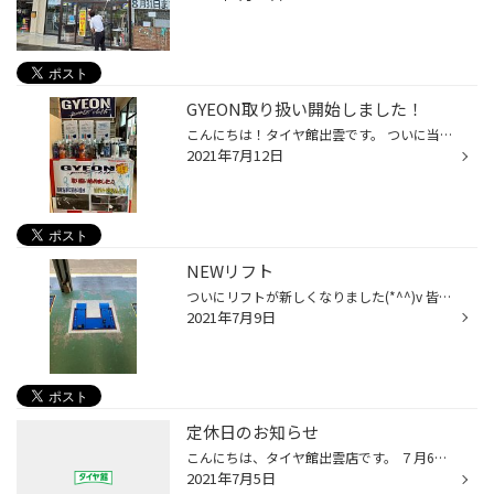
GYEON取り扱い開始しました！
こんにちは！タイヤ館出雲です。 ついに当店でも今話題の洗車用品の取り扱いを開始しました♪ その名も・・・イギリス発祥の洗車ブランド. GYEON（ジーオン） 手軽にクルマを綺麗にしたい、 その上で持続効果が期待できるカーケアがGYEONです。 初めての方にオススメなのが、ワックスINシャンプー【B...
2021年7月12日
NEWリフト
ついにリフトが新しくなりました(*^^)v 皆様大変ご迷惑おかけして申し訳ございませんでした。
2021年7月9日
定休日のお知らせ
こんにちは、タイヤ館出雲店です。 ７月6日、7日の2日間を定休日とさせていただきます。 ご迷惑をお掛け致しますが、ご理解の程よろしくお願い致します。 尚、８日より通常営業となります。 皆様のご来店心よりお待ちしております。
2021年7月5日