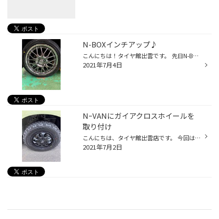
N-BOXインチアップ♪
こんにちは！タイヤ館出雲です。 先日N-BOXにウェッズのマーベリック709Mを取り付けしました！ デザインは人気のメッシュホイールです！ そしてカラーは”プレミアムシルバー”で高級感があり、どんなボディカラーとも合います(*_*) こちらの車両は元々ダウンサスでローダウンされていてホイールを替...
2021年7月4日
NｰVANにガイアクロスホイールを
取り付け
こんにちは、タイヤ館出雲店です。 今回はホンダのNｰVANにマルカサービスのガイアクロスを取り付けしました。 ナットもホイールに合わせてブラックカラーにしました。 見た目もガラッと変わりました。
2021年7月2日