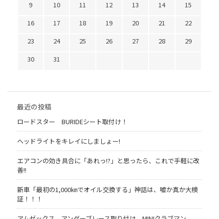
9
10
11
12
13
14
15
16
17
18
19
20
21
22
23
24
25
26
27
28
29
30
31
最近の投稿
ロードスター BURIDEシート取付け！
ヘッドライトをキレイにしましょー!
エアコンの効き具合に「あれっ!?」と思ったら、これで手軽に改
善!!
新車「最初の1,000㎞でオイル交換する」神話は、嘘か真か大検
証！！！
アムゼックス アンダーブレース取り付け MINIクラブマン