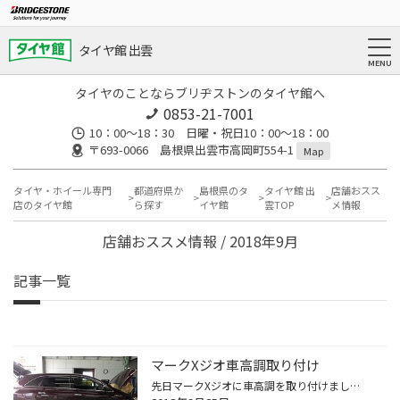
タイヤ館 出雲
タイヤのことならブリヂストンのタイヤ館へ
0853-21-7001
10：00～18：30 日曜・祝日10：00～18：00
〒693-0066 島根県出雲市高岡町554-1
Map
タイヤ・ホイール専門
都道府県か
島根県のタ
タイヤ館 出
店舗おスス
店のタイヤ館
ら探す
イヤ館
雲TOP
メ情報
店舗おススメ情報 / 2018年9月
記事一覧
マークXジオ車高調取り付け
先日マークXジオに車高調を取り付けました！ 純正の足回りから交換です。 フロントの外しと今回の車高調です。 大きさが全然違って、重さも軽いです( ﾟДﾟ) 今回はイデアルのトゥルーバをお選びいただきました♪ ピロアッパーマウントになっていてキャンバー調整も可能です！！ 取り付け後です。 程よ...