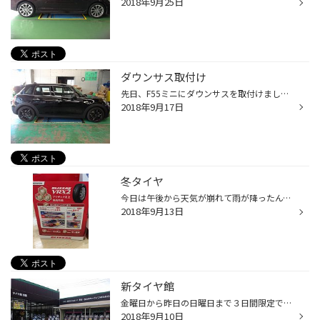
2018年9月25日
ダウンサス取付け
先日、F55ミニにダウンサスを取付けました！ 純正のタイヤハウスの隙間が気になるとのことでご相談いただき、 今回はH&Rのダウンサスをお選びいただきました。 いきなり取付け後の写真ですが、純正に比べて30ｍｍ下がることによって、 スタイリッシュな見た目になりました(*^^*) Y様、ありがとうご...
2018年9月17日
冬タイヤ
今日は午後から天気が崩れて雨が降ったんですが、そんな中ご来店頂きましたお客様ありがとうございます！ 最近朝や夜も急に冷えてきましたね(*_*) 体調が崩れやすいので皆さんお気を付けください↑ 冷えてきた＝冬＝スタッドレスタイヤの時期が近づいてきましたね。 当店ではもうスタッドレスタイヤ...
2018年9月13日
新タイヤ館
金曜日から昨日の日曜日まで３日間限定でリニューアルオープンセールをしました！！ 3日間多くのお客様にご来店頂き本当にありがとうございました。 そして今日から通常営業になりますが、新タイヤ館としてスタートです。 引き続きですが、１２月以外の１日～１０日の間はレディースウィークを開催...
2018年9月10日