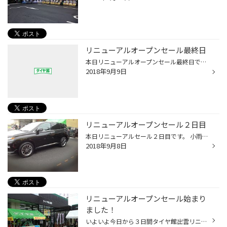
リニューアルオープンセール最終日
本日リニューアルオープンセール最終日です☆ あいにくの雨模様ですが無事に開催致します。 早期でスタッドレスタイヤがお得になっておりますし、夏タイヤももちろんお買い得です。 タイヤ購入のお客様は豪華景品付きガラポンがあります。 来店して頂いたお客様には無料で蕎麦・フランクフルト・ジュ...
2018年9月9日
リニューアルオープンセール２日目
本日リニューアルセール２日目です。 小雨が降る中多くのお客様にご来店頂いております。 明日が最終日になります。 雨が降らなかったらいいのですが( ;∀;) タイヤご購入のお客様には豪華景品付きガラポンがありますので是非ご来店ください(^_^)/ スタッドレスも早期予約でお安くなっておりますので...
2018年9月8日
リニューアルオープンセール始まり
ました！
いよいよ今日から３日間タイヤ館出雲リニューアルオープンセール開催致します♪ ご来店のお客様に出雲名物出雲そばやフランクフルトをご用意しております(*^^)v その他にも豪華景品が当たるお買い上げ抽選会を実施しています！ 生まれ変わったタイヤ館出雲に是非お越しください(*^^*)