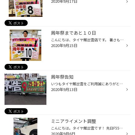
2020年9月17日
周年祭まであと１０日
こんにちは、タイヤ館出雲店です。 暑さもだいぶ和らいできて涼しくなってきましたね。 今月の25，26，27日開催の周年祭に向けて、全スタッフ着々と準備を進めております。 皆様のご来店心よりお待ちしております。
2020年9月15日
周年祭告知
いつもタイヤ館出雲をご利用誠にありがとうございます。 この度リニューアルして2周年を迎えることが出来ました。 つきましては、9月25.26.27日の３日間限定で周年祭を開催致します。 ３日間は車に関する商品全てお得になりますので是非ご来店お待ちしております！！
2020年9月13日
ミニアライメント調整
こんにちは。タイヤ館出雲です！ 先日F55ミニのアライメント調整をしましたので紹介します♪ 調整は前後トー、リアキャンバーで６か所あります。 特にリアのトーは写真の３か所を緩めての調整なのでコツがいります！ ズレていたのでバッチリ基準値で合わせて調整完了です♪ 当店では国産車、輸入車問...
2020年9月6日