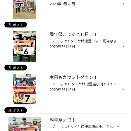
2020年9月20日
周年祭まであと６日！！
こんにちは！タイヤ館出雲です！ 周年祭まであと６日と迫ってまいりました！！準備も大詰めの段階まできました！ 当日は周年祭特別価格でタイヤや用品をご提案させていただきます！ 抽選会もありますので僕たちスタッフもワクワクが止まりません！！ 25，26，27日は是非是非、タイヤ館出雲までお越...
2020年9月19日
本日もカウントダウン！
こんにちは！ タイヤ館出雲店小川です！本日も投稿します！ ようやく周年祭開催まで一週間となりました。...明日から世間は連休です！出掛ける際は空気圧など気にしてみてはいかがでしょうか！安全点検お待ちしております。
2020年9月18日
周年祭まで！！
こんにちは！タイヤ館出雲店の小川です。周年祭まであと8日!!ちゃくちゃくと準備をしています(*^^*)ご来店いただく皆様に感動してもらえるようかんばります!(^^)!タイヤの見積から車高調、ドライブレコーダー取付、なんでも見積りさせていただきますので、ぜひ！...ご来店心よりお待ちしております。