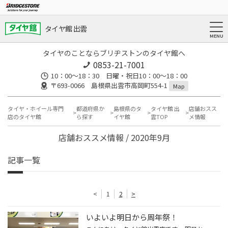
タイヤ館 出雲
タイヤのことならブリヂストンのタイヤ館へ
0853-21-7001
10：00～18：30 日曜・祝日10：00～18：00
〒693-0066 島根県出雲市高岡町554-1
Map
タイヤ・ホイール専門
都道府県か
島根県のタ
タイヤ館 出
店舗おスス
店のタイヤ館
ら探す
イヤ館
雲TOP
メ情報
店舗おススメ情報 / 2020年9月
記事一覧
<
1
2
>
いよいよ明日から周年祭！