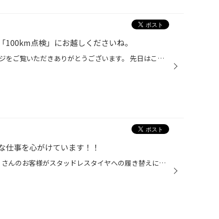
100km点検」にお越しくださいね。
いつもタイヤ館出雲のホームページをご覧いただきありがとうございます。 先日はこの冬一番の寒波で道路も凍結してましたね^^; スタッドレスタイヤが古くて硬くなっていたりで、効かなかったというお客様が新品を購入された方もおられました。 当店はブリヂストンのタイヤ専門店ですのでたくさんの...
な仕事を心がけています！！
12月第２週の土曜日。 今日もたくさんのお客様がスタッドレスタイヤへの履き替えにご来店いただきました。 本当にありがとうございます(^^)v 今日は輸入車の来店が多かったように思います。 どんなに忙しくても手を抜かず、丁寧な作業、接客を心がけています。 GMのユーコンデナリ。 たいやデカい( ...