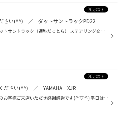
さい(^^) ／ ダットサントラックPD22
アメリカンなカスタムを施したダットサントラック（通称だっとら） ステアリング交換です！！ 純正ステアリング。 、、、、普通です、、、、、、 サクッと取り外し(^^)v パッケージングがカッコイイ世界のナルディ！！ 中身もかっちょいい(≧▽≦) 完成！！ 細身のステアリングでとっても握りやすい(^^...
さい(^^) ／ YAMAHA XJR
早めの降雪により、毎日大変多くのお客様ご来店いただき感謝感謝です(≧▽≦) 平日は少し落ち着いてきましたので、比較的短い待ち時間での作業が可能な状態です。 そんな中、、、 「タイヤ交換してくださいっっ！！」 とお越しいただいたのは、YAMAHAのXJR！ 通称「ぺけじぇー」 もともとはバイアスで...