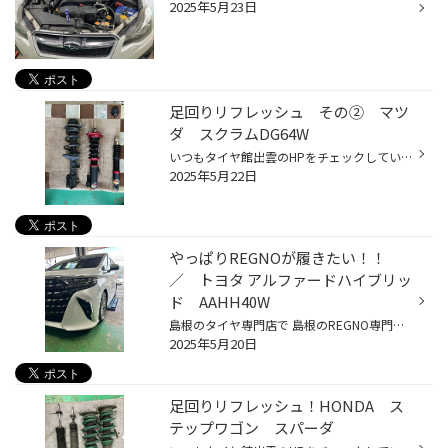
2025年5月23日
足回りリフレッシュ その② マツ
ダ スクラムDG64W
いつもタイヤ館出雲のHPをチェックしていただきありがとうございます(^▽^)/ 最近足回りのご相談が多くなってきてます(^▽^)/ 今までダウンサスを付けられてましたが、もう少し下げたいとの事で車高調に交換です！ 定番のBL’TZ車高調 ZZRに交換です(⌒∇⌒) この車高調は全長調整式で減衰調整も付いてい...
2025年5月22日
やっぱりREGNOが履きたい！！
／ トヨタ アルファードハイブリッ
ド AAHH40W
島根のタイヤ専門店で 島根のREGNO専門店な タイヤ館出雲 石原です。 ブリヂストンが誇る、乗り心地も運動性能も兼ね揃えた高品質タイヤ REGNO（レグノ）シリーズ 当店でもおかげさまで大好評で、お客様からのお喜びの声を多数いただいています(^^)v そんなNEW REGNOがどうしても履きたい！！ っと...
2025年5月20日
足回りリフレッシュ！HONDA ス
テップワゴン スパーダ