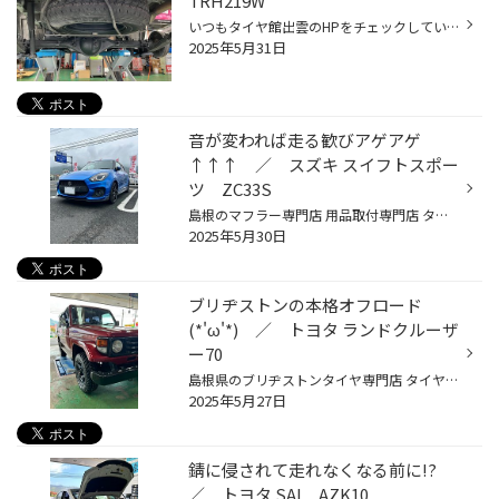
TRH219W
いつもタイヤ館出雲のHPをチェックしていただきありがとうございます(^▽^)/ 先日、ハイエースのお客様から、子供が車に酔うので乗り心地を良くしたいとの事で、乗り心地改善計画を実行しました！ UI-Vehcleのショックアブソーバーとリア追加スタビライザーを取り付けていきます！ 先ずはスペアタイ...
2025年5月31日
音が変われば走る歓びアゲアゲ
↑↑↑ ／ スズキ スイフトスポー
ツ ZC33S
島根のマフラー専門店 用品取付専門店 タイヤ館出雲 石原です。 楽しく遊べるスポーツカー スイフトスポーツ 以前、足回り交換などもさせていただきました「なじみのお客様」 純正状態から、今回は モンスタースポーツのSp-x デュアルスポーツマフラー を取付けします(^^♪ 見るからに排気効率が良さ...
2025年5月30日
ブリヂストンの本格オフロード
(*'ω'*) ／ トヨタ ランドクルーザ
ー70
島根県のブリヂストンタイヤ専門店 タイヤ館出雲 石原です(^^)v 本日はちょっと珍しいコチラ 当時モノのランドクルーザー70型 通称ナナマル 以前当店でご購入いただいたタイヤが摩耗してのご来店！ BRIDGESTONE DUELER M/T674 ブリヂストン デューラー エムティルクナナヨン ブリヂストンでは珍しい...
2025年5月27日
錆に侵されて走れなくなる前に!?
／ トヨタ SAI AZK10