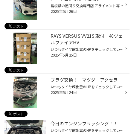
島根県の足回り交換専門店 アライメント専門店 タイヤ館出雲 石原です。 トヨタのハイブリッド車「SAI」のお客様 足回りが錆びてて怖いから何とかしてーーー(~_~;) とご相談いただきましたので、さっそく点検すると、、、 ↑フロント ↑リア 、、、、、、確かに激サビですね(;'∀') もともとダウンサス...
2025年5月26日
RAYS VERSUS VV21S 取付 40ヴェ
ルファイアHV
いつもタイヤ館出雲のHPをチェックしていただきありがとうございます(^▽^)/ RAYS No１ショップ・RAYS マイスターショップのタイヤ館出雲です！ 先日、４０ヴェルファイアHVにRAYS VERSUS VV21S ジェットブラックの２０インチを取り付けました(⌒∇⌒) 先ずはビフォー アフター イイ感じになりました(^▽...
2025年5月25日
プラグ交換！ マツダ アクセラ
いつもタイヤ館出雲のHPをチェックしていただきありがとうございます(^▽^)/ 先日マツダのアクセラにNGKのスパークプラグを交換しました！ NGKのプレミアムRXに交換です(⌒∇⌒) プラグを外していきます。 新品と比べると全然違いますね！ スパークプラグ交換もタイヤ館出雲にお任せください(^▽^)/ ----...
2025年5月24日
今日のエンジンフラッシング！！
いつもタイヤ館出雲のHPをチェックしていただきありがとうございます(^▽^)/ 今日も沢山のフラッシングありがとうございます(⌒∇⌒) 先ずはスバル インプレッサ スポーツにeクリーンプラス E170 お次はアルトにエンジンフラッシュE190 更にラパンにeクリーンプラス E170 そしてエクリプスクロスにWAKO'...