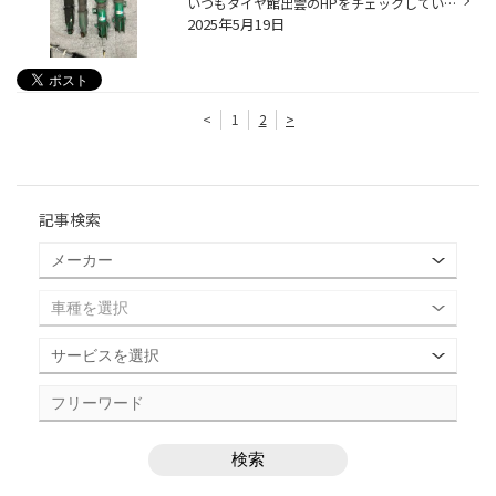
いつもタイヤ館出雲のHPをチェックしていただきありがとうございます(^▽^)/ 先日、ステップワゴン スパーダのお客様の足回りリフレッシュをしました(⌒∇⌒) 前回も当店でTEINの車高調を購入していただいてましたが、年数と走行距離もかさみ ショックアブソーバーからオイルが漏れてきたので新品のTEIN...
2025年5月19日
<
1
2
>
記事検索