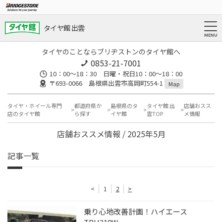
タイヤ館 出雲
タイヤのことならブリヂストンのタイヤ館へ
0853-21-7001
10：00～18：30 日曜・祝日10：00～18：00
〒693-0066 島根県出雲市高岡町554-1
Map
タイヤ・ホイール専門
都道府県か
島根県のタ
タイヤ館 出
店舗おスス
店のタイヤ館
ら探す
イヤ館
雲TOP
メ情報
店舗おススメ情報 / 2025年5月
記事一覧
<
1
2
>
乗り心地改善計画！ハイエース