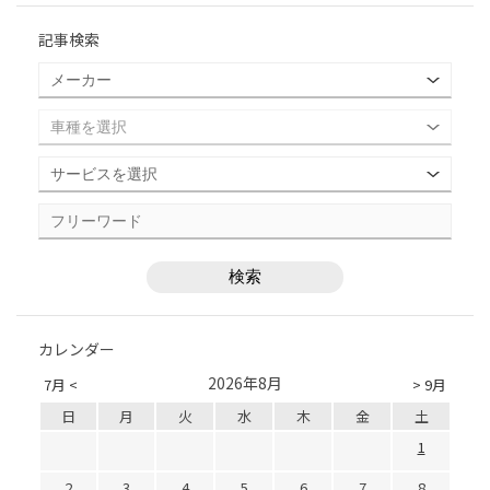
記事検索
カレンダー
2026年8月
7月 <
> 9月
日
月
火
水
木
金
土
1
2
3
4
5
6
7
8