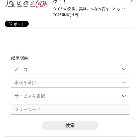
ク！！
タイヤの交換、実はこんな大変なことも・・。 店舗で購入しても在庫が無いと取付が後日に ネット購入は取付手配が別で必要なことも 行ってみないと取付店の品質が分からない 交換直後のパンクで思わぬ出費に ブリヂストン タイヤオンラインストアなら全部解決できます！ 【公式】ブリヂストンタイヤ...
2025年6月4日
記事検索