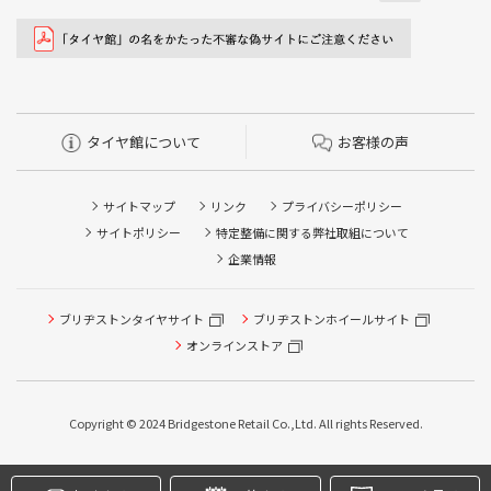
タイヤ館について
お客様の声
サイトマップ
リンク
プライバシーポリシー
サイトポリシー
特定整備に関する弊社取組について
企業情報
タイヤ点検・安全点検/タイヤ履き替え/オイル交換/その他
ブリヂストンタイヤサイト
ブリヂストンホイールサイト
ピット作業の予約
オンラインストア
クローク契約会員専用タイヤ履き替え※タイヤ履き替えを
希望のクローク契約会員の方はこちらを選択ください
Copyright © 2024 Bridgestone Retail Co.,Ltd. All rights Reserved.
本日のタイヤ履き替え順番待ち予約 ※クローク契約会員の
方はご利用いただけません