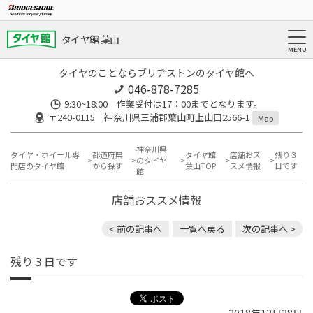
タイヤ館 葉山
タイヤのことならブリヂストンのタイヤ館へ
046-878-7285
9:30~18:00 作業受付は17：00までとなります。
〒240-0115 神奈川県三浦郡葉山町上山口2566-1
Map
神奈川県
タイヤ・ホイール専
都道府県
タイヤ館
店舗おス
残り３
のタイヤ
門店のタイヤ館
から探す
葉山TOP
スメ情報
日です
館
店舗おススメ情報
< 前の記事へ
一覧へ戻る
次の記事へ >
残り３日です