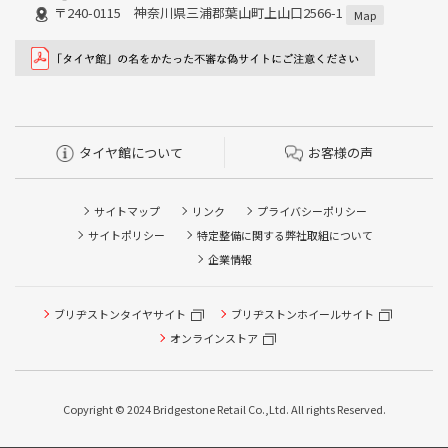
〒240-0115 神奈川県三浦郡葉山町上山口2566-1
Map
タイヤ館について
お客様の声
サイトマップ
リンク
プライバシーポリシー
サイトポリシー
特定整備に関する弊社取組について
企業情報
ブリヂストンタイヤサイト
ブリヂストンホイールサイト
タイヤ点検・安全点検/タイヤ履き替え/オイル交換/その他
ピット作業の予約
オンラインストア
クローク契約会員専用タイヤ履き替え※タイヤ履き替えを
希望のクローク契約会員の方はこちらを選択ください
Copyright © 2024 Bridgestone Retail Co.,Ltd. All rights Reserved.
本日のタイヤ履き替え順番待ち予約 ※クローク契約会員の
方はご利用いただけません