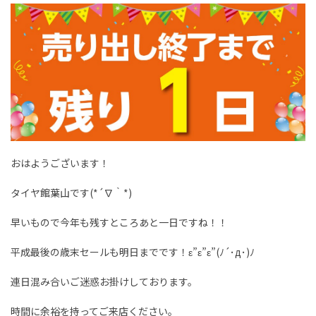
おはようございます！
タイヤ館葉山です(*´∇｀*)
早いもので今年も残すところあと一日ですね！！
平成最後の歳末セールも明日までです！ε”ε”ε”(ﾉ´･д･)ﾉ
連日混み合いご迷惑お掛けしております。
時間に余裕を持ってご来店ください。