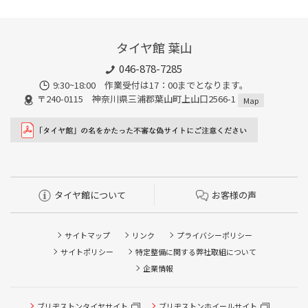
タイヤ館 葉山
046-878-7285
9:30~18:00 作業受付は17：00までとなります。
〒240-0115 神奈川県三浦郡葉山町上山口2566-1
Map
タイヤ館について
お客様の声
サイトマップ
リンク
プライバシーポリシー
サイトポリシー
特定整備に関する弊社取組について
企業情報
ブリヂストンタイヤサイト
ブリヂストンホイールサイト
タイヤ点検・安全点検/タイヤ履き替え/オイル交換/その他