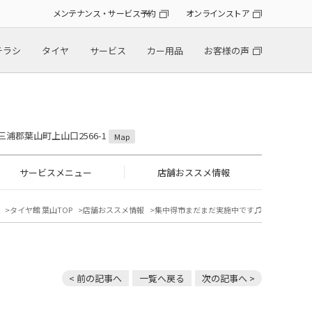
メンテナンス・サービス予約
オンラインストア
チラシ
タイヤ
サービス
カー用品
お客様の声
県三浦郡葉山町上山口2566-1
Map
サービスメニュー
店舗おススメ情報
タイヤ館 葉山TOP
店舗おススメ情報
集中得市まだまだ実施中です♫
< 前の記事へ
一覧へ戻る
次の記事へ >