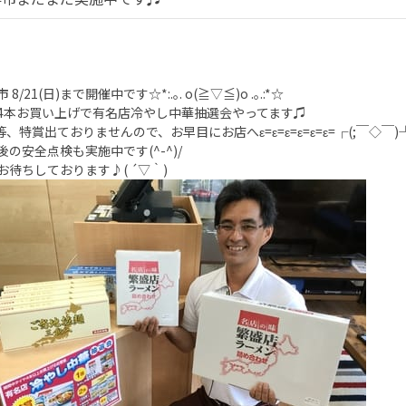
8/21(日)まで開催中です☆*:.｡. o(≧▽≦)o .｡.:*☆
4本お買い上げで有名店冷やし中華抽選会やってます♫
等、特賞出ておりませんので、お早目にお店へε=ε=ε=ε=ε=ε=┌(;￣◇￣)
後の安全点検も実施中です(^-^)/
お待ちしております♪( ´▽｀)