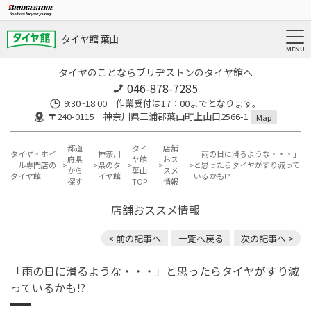
タイヤ館 葉山
タイヤのことならブリヂストンのタイヤ館へ
046-878-7285
9:30~18:00 作業受付は17：00までとなります。
〒240-0115 神奈川県三浦郡葉山町上山口2566-1
Map
都道
タイ
店舗
タイヤ・ホイ
神奈川
「雨の日に滑るような・・・」
府県
ヤ館
おス
ール専門店の
県のタ
と思ったらタイヤがすり減って
から
葉山
スメ
タイヤ館
イヤ館
いるかも!?
探す
TOP
情報
店舗おススメ情報
< 前の記事へ
一覧へ戻る
次の記事へ >
「雨の日に滑るような・・・」と思ったらタイヤがすり減
っているかも!?