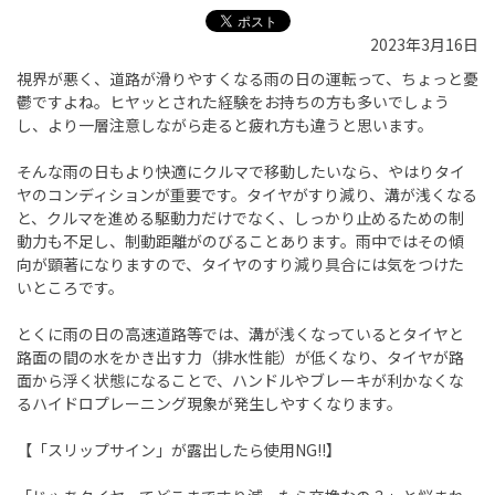
2023年3月16日
視界が悪く、道路が滑りやすくなる雨の日の運転って、ちょっと憂
鬱ですよね。ヒヤッとされた経験をお持ちの方も多いでしょう
し、より一層注意しながら走ると疲れ方も違うと思います。
そんな雨の日もより快適にクルマで移動したいなら、やはりタイ
ヤのコンディションが重要です。タイヤがすり減り、溝が浅くなる
と、クルマを進める駆動力だけでなく、しっかり止めるための制
動力も不足し、制動距離がのびることあります。雨中ではその傾
向が顕著になりますので、タイヤのすり減り具合には気をつけた
いところです。
とくに雨の日の高速道路等では、溝が浅くなっているとタイヤと
路面の間の水をかき出す力（排水性能）が低くなり、タイヤが路
面から浮く状態になることで、ハンドルやブレーキが利かなくな
るハイドロプレーニング現象が発生しやすくなります。
【「スリップサイン」が露出したら使用
NG!!
】