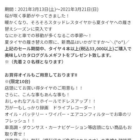
期間：2021年3月13日(土)～2021年3月21日(日)
桜が咲く季節がやってきました！
暖かくなり、そろそろスタッドレスタイヤから夏タイヤへの履き
替えシーズンに突入です
なにかと車での移動が多くなるこの季節～！
夏タイヤの履き替えの際に、新商品はいかがですか～＼(^o^)／
上記のセール期間中、タイヤ４本以上(税込33,000以上)ご購入で
美味しいカタロググルメギフトをプレゼント致します。
※（先着２０名様となります）
お買得オイルもご用意しております!!
※(限定10台)
店頭にてお買い得タイヤのご用意も！！
さらに、こんな事もあんな事も！
おしゃれなアルミホイールでドレスアップ！！
万が一もしっかり録画 ドライブレコーダー！
オイル・バッテリー・ワイパー・エアコンフィルターでお車のリ
フレッシュ！！
車高調・ダウンサス・カーナビゲーション等店頭にない商品もお
取り寄せ！