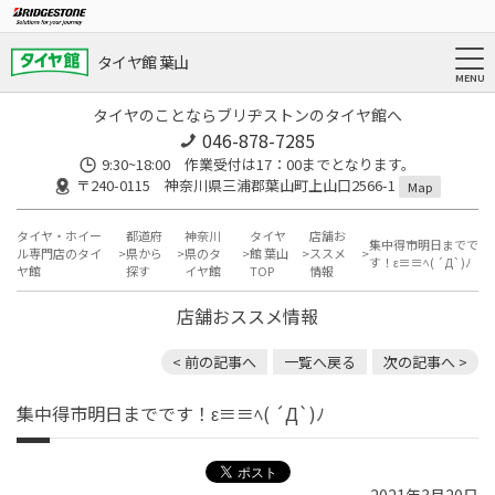
タイヤ館 葉山
タイヤのことならブリヂストンのタイヤ館へ
046-878-7285
9:30~18:00 作業受付は17：00までとなります。
〒240-0115 神奈川県三浦郡葉山町上山口2566-1
Map
タイヤ・ホイー
都道府
神奈川
タイヤ
店舗お
集中得市明日までで
ル専門店のタイ
県から
県のタ
館 葉山
ススメ
す！ε≡≡ﾍ( ´Д`)ﾉ
ヤ館
探す
イヤ館
TOP
情報
店舗おススメ情報
< 前の記事へ
一覧へ戻る
次の記事へ >
集中得市明日までです！ε≡≡ﾍ( ´Д`)ﾉ