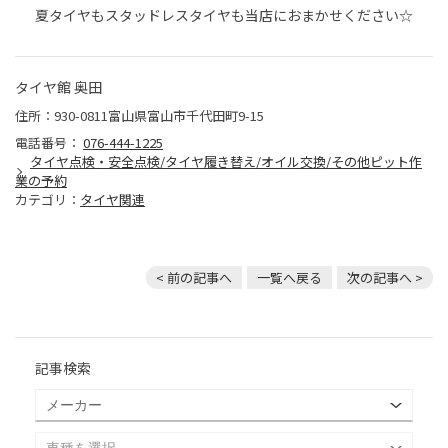
夏タイヤもスタッドレスタイヤも当店におまかせください☆
タイヤ館 奥田
住所：930-0811富山県富山市千代田町9-15
電話番号：
076-444-1225
タイヤ点検・安全点検/タイヤ履き替え/オイル交換/その他ピット作
業の予約
カテゴリ：
タイヤ関連
< 前の記事へ
一覧へ戻る
次の記事へ >
記事検索