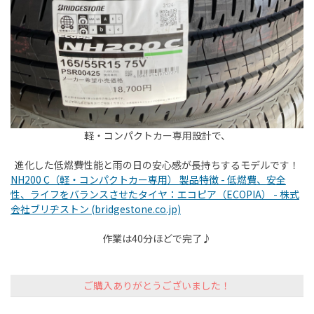
軽・コンパクトカー専用設計で、
進化した低燃費性能と雨の日の安心感が長持ちするモデルです！
NH200 C（軽・コンパクトカー専用） 製品特徴 - 低燃費、安全
性、ライフをバランスさせたタイヤ：エコピア（ECOPIA） - 株式
会社ブリヂストン (bridgestone.co.jp)
作業は40分ほどで完了♪
ご購入ありがとうございました！