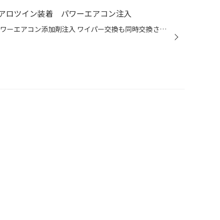
アロツイン装着 パワーエアコン注入
オイル交換同時施工 ワコーズ製パワーエアコン添加剤注入 ワイパー交換も同時交換させて頂きました。 商品はボッシュ製エアロツインＪ-Ｆｉｔになります。 高性能なうえにお求めやすい価格で新登場です。 少し下廻りにサビが発生していましたのでサビ止めも同時施工しました。 サビが少ない間に施...