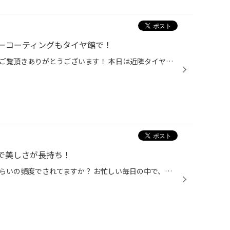
ーコーティングもタイヤ館で！
いつもタイヤ館のホームページをご覧頂きありがとうございます！ 本日は近隣タイヤ館直営店舗で施工させて頂きました作業をご紹介させて頂きます！ ☆ダイハツ/ムーヴコンテ ボディーコーティングのご紹介です☆ キーパーボディコーティングを施工です！ 今回施工メーカーは有名なキーパー社の「クリ...
で美しさが長持ち！
皆さん、おクルマの洗車、どれくらいの頻度でされてますか？ お忙しい毎日の中で、ずっとキレイに保つのは至難の業ではないでしょうか？ それでも、なるべくクルマはキレイに保ちたいというお客様にオススメなサービス 今回は、おクルマの「ボディコーティング」のご紹介です。 ボディコーティング...