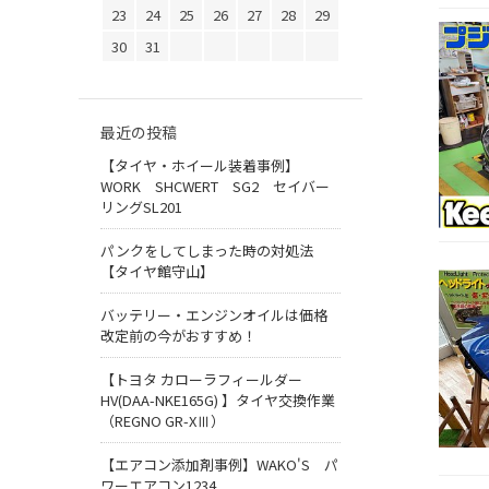
23
24
25
26
27
28
29
30
31
最近の投稿
【タイヤ・ホイール装着事例】
WORK SHCWERT SG2 セイバー
リングSL201
パンクをしてしまった時の対処法
【タイヤ館守山】
バッテリー・エンジンオイルは価格
改定前の今がおすすめ！
【トヨタ カローラフィールダー
HV(DAA-NKE165G) 】タイヤ交換作業
（REGNO GR-XⅢ）
【エアコン添加剤事例】WAKO'S パ
ワーエアコン1234