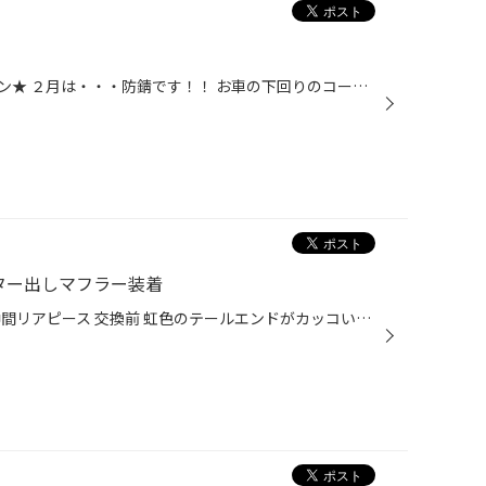
★２月のメンテナンスキャンペーン★ ２月は・・・防錆です！！ お車の下回りのコーティングは定期的にされていますか？ 下回り部分は見えないですし、そもそも必要なのか？？ サビは進行すれば茶色くなり汚くなってきます。 そのまま放置してしまうと… 錆が原因でマフラーに穴が開いてしまったり････...
ター出しマフラー装着
KCテクニカのリアピースから→中間リアピース 交換前 虹色のテールエンドがカッコいいですね 装着 かっこよくなりました 新品時に錆止め実施 ありがとうございました。