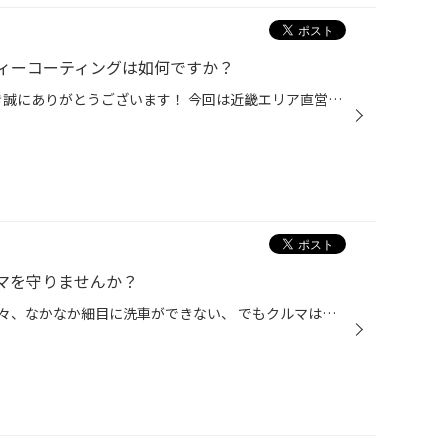
ィーコーティングは如何ですか？
いつもタイヤ館をのHPをご覧頂き誠にありがとうございます！ 今回は近畿エリア直営店にて承りました作業紹介を致します WEB配信でのご快諾を頂きましたお客様本当にありがとうございます！ 【ボディーコーティング】車種プジョー208をご紹介します！ キーパーコーティング クリスタルキーパーを施工...
マを守りませんか？
雨が続いたり、忙しかったりで中々、なかなか細目に洗車ができない、 でもクルマはキレイに保ちたいというお客様にオススメの 「ボディコーティング」サービスのご紹介です。 是非、タイヤ館でおクルマのボディコーティングをしませんか？ コクピット・タイヤ館のボディーコーティングがおススメ！ ...