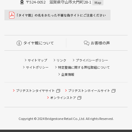
〒524-0052 滋賀県守山市大門町28-1
Map
タイヤ館について
お客様の声
サイトマップ
リンク
プライバシーポリシー
サイトポリシー
特定整備に関する弊社取組について
企業情報
ブリヂストンタイヤサイト
ブリヂストンホイールサイト
タイヤ点検・安全点検/タイヤ履き替え/オイル交換/その他
ピット作業の予約
オンラインストア
クローク契約会員専用タイヤ履き替え※タイヤ履き替えを
希望のクローク契約会員の方はこちらを選択ください
Copyright © 2024 Bridgestone Retail Co.,Ltd. All rights Reserved.
本日のタイヤ履き替え順番待ち予約 ※クローク契約会員の
方はご利用いただけません