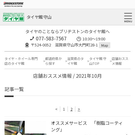
タイヤ館 守山
タイヤのことならブリヂストンのタイヤ館へ
077-583-7567
10:30～19:00
〒524-0052 滋賀県守山市大門町28-1
Map
タイヤ・ホイール専門
都道府県か
滋賀県のタ
タイヤ館 守
店舗おスス
店のタイヤ館
ら探す
イヤ館
山TOP
メ情報
店舗おススメ情報 / 2021年10月
記事一覧
<
1
2
>
オススメサービス 「樹脂コーティ
ング」