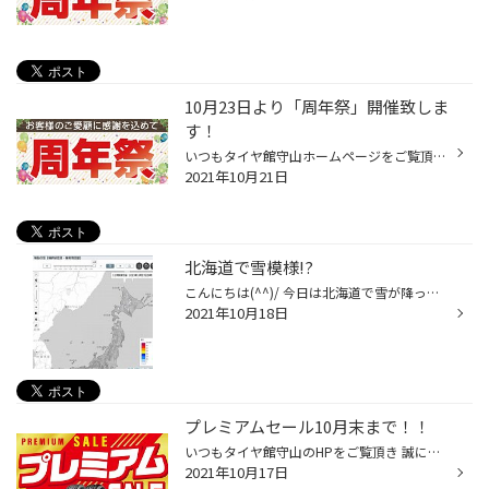
10月23日より「周年祭」開催致しま
す！
いつもタイヤ館守山ホームページをご覧頂き、誠に有難うございます。 タイヤ館守山より、セールのお知らせです。 10/23（土）から11/7（日）まで、 「周年祭」を開催致します！ スタッドレスタイヤ、サマータイヤ、その他製品が 大変お得にご購入頂けるセールとなります！ 同時にガラガラ抽選会も開...
2021年10月21日
北海道で雪模様!?
こんにちは(^^)/ 今日は北海道で雪が降ったというニュースを ご覧になった方も多いと思います。 気象庁のホームページによりますと・・・ ※気象庁HPより 北海道の山岳地帯、信越地方の山岳地帯で すでに積雪を観測しているようです。 今年も昨年に引き続きラニーニャ現象が 観測され、11月12月は平...
2021年10月18日
プレミアムセール10月末まで！！
いつもタイヤ館守山のHPをご覧頂き 誠にありがとうございます。 タイヤ館守山では、10月31日(日)まで プレミアムSALEを開催いたします！！ タイヤだけではなく お車のメンテナンス品も セール価格でのご案内です！！ 更にタイヤ館アプリの抽選で 1等賞はタイヤが最大1万円引き メンテナンスはオイル...
2021年10月17日