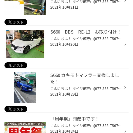
こんにちは！ タイヤ館守山(077-583-7567) 日記担当のゆあさです！ 本日は朝から暖かいですね(#^.^#) お出かけ前に是非タイヤ館守山で 無料の点検をお勧めいたします！！ さて、タイヤ館は今年に入り 新メニューを施工しております！ その名も「樹脂コーティング」！ 車の外装にはプラスチック部品...
2021年10月31日
S660 BBS RE-L2 お取り付け！
こんにちは！ タイヤ館守山(077-583-7567) 日記担当ゆあさです！ ２連続で「S660」の投稿です！ 今回は鍛造ホイールの王様「BBS」のお取り付け事例です！ 今回お取り付け致しましたのは 「RE-L2」 鍛造ならではの軽さと強靭さを物語る 極めて細くシャープなスタイリング。 ディスク面に上品な虹色の...
2021年10月30日
S660 カキモトマフラー交換しまし
た！
こんにちは！ タイヤ館守山(077-583-7567) 日記担当ゆあさです！ 先日「S660」にお乗りのお客様より マフラー交換のご要望を頂きました！ 生産終了が発表されたS660！ 完成度が非常に高いお車です！ 今回お取り付けするのは 「カキモト Class KR」 従来よりもより厳しい新基準。 あくまで柿本改を名...
2021年10月29日
「周年祭」開催中です！
こんにちは！ タイヤ館守山(077-583-7567) 日記担当ゆあさです！ 告知しておりました、「周年祭」 昨日から開催しております！ たくさんのご来店ありがとうございます！ ガラガラ抽選会も大好評頂いております！ タイヤはもちろん 様々なラインナップが お求めやすくなっております！ セールは11/7...
2021年10月24日