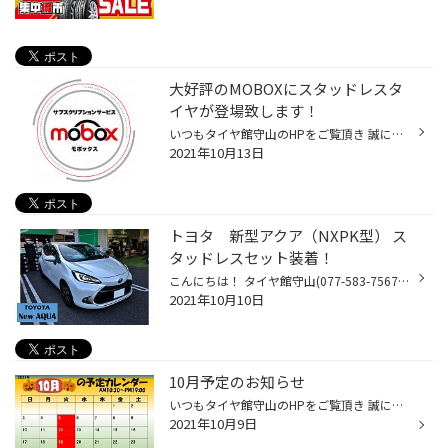
大好評のMOBOXにスタッドレスタ
イヤが登場致します！
いつもタイヤ館守山のHPをご覧頂き 誠にありがとうございます。 今日はサービス開始時より大変ご好評いただいている タイヤのサブスク「Mobox・モボックス」に 待望のスタッドレスタイヤが登場しましたので ご紹介いたします。 Moboxは、ブリヂストンが提案する、 タイヤとメンテナンスの新しい買い...
2021年10月13日
トヨタ 新型アクア（NXPK型） ス
タッドレスセット装着！
こんにちは！ タイヤ館守山(077-583-7567) 日記担当ゆあさです！ 本日も暖かいですね！ 10月に入り、ちらほらとスタッドレスのお話が 多くなってきております！ さて、先日スタッドレスタイヤをお取り付けしたお客様のご紹介です！ お車は「トヨタ 新型アクア」タイヤ館守山初入庫の新型車です！ ヘ...
2021年10月10日
10月予定のお知らせ
いつもタイヤ館守山のHPをご覧頂き 誠にありがとうございます。 10月となりました！ 10月の定休日のお知らせを致します！ 今冬はどうやら寒い冬になりそうです( 一一) いつもより早めに冬の準備を進めたほうが いいかもしれませんね((+_+)) こちらの記事をご参考にお読みください！ ※気象庁HPより ...
2021年10月9日