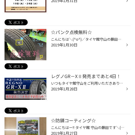
2019年1月31日
☆パンク点検無料☆
こんにちは＼(^o^)／タイヤ館守山の藤田ですヽ(^。^)ノ いつもスタッフ日記をご覧頂きありがとうございます♪ 本日もたくさんのご来店ありがとうございました<(_ _)> その中でも最近多いのがパンクでのご来店です(>_<) 「何かいつもと違う 」 「1輪だけ空気が少ない気がする」 「エアーを足しても空...
2019年1月30日
レグノGR－XⅡ発売まであと4日！
いつもタイヤ館守山をご利用いただきありがとうございます。 待望の新商品レグノ 「GR-XⅡ」発売まであと4日となりました。 新品時・摩耗時ともに、上質な静粛性を実現優雅な乗り心地と応答性の良いハンドリングを両立ライフ・低燃費・ウェット性能を高次元でバランス ２０１９年２月から順次発売 全...
2019年1月28日
☆防錆コーティング☆
こんにちはー!! タイヤ館 守山の藤田です＼(^o^)／ いつもスタッフ日記をご覧頂き、ありがとうございます!! 本日は朝から雪がちらついていましたね(>_<) 凍結している可能性もあるので、お車を運転される方は十分に気をつけて運転してください! また久しぶりにお車に乗ると空気圧やバッテリーの電圧...
2019年1月27日