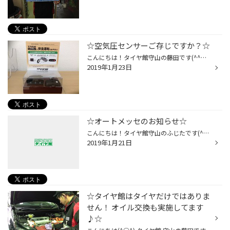
☆空気圧センサーご存じですか？☆
こんにちは！タイヤ館守山の藤田です(^^♪ いつもタイヤ館 守山店WEBをご覧頂き、ありがとうございますっ！！ 最近、昼と夜の気温差が激しいですね( ;∀;) 暑くなったり寒くなるとタイヤの空気圧も変化してしまったり するので最近空気圧点検していない なんて方は一度点検にお持ちください♫ 無料で点...
2019年1月23日
☆オートメッセのお知らせ☆
こんにちは！タイヤ館守山のふじたです(^^♪ 明日は火曜日ですので当店は休日になります(´；ω；`)ｳｩｩ ご迷惑をおかけしますがよろしくお願いいたします♪ エアー点検やオイル交換をお考えのお客様は 本日ご来店くださいませ！スタッフ全員心よりお待ちしております(^^)/ 突然ですがお知らせがございま...
2019年1月21日
☆タイヤ館はタイヤだけではありま
せん！ オイル交換も実施してます
♪☆