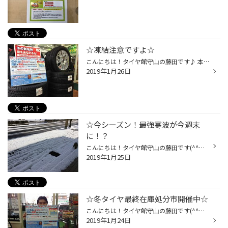
☆凍結注意ですよ☆
こんにちは！タイヤ館守山の藤田です♪ 本日は朝から雪が降っていました( ﾟДﾟ) 本日の夜からも雪が降るみたいですので （気象庁HPより） 凍結路面などはご注意くださいませ( 一一) まだ冬の準備しておられない方安心してください☆ まだ冬タイヤの在庫残っております（一部ないものもございます） し...
2019年1月26日
☆今シーズン！最強寒波が今週末
に！？
こんにちは！タイヤ館守山の藤田です(^^♪ 日中は暖かい気がしますが 朝、夕はとっても寒いですね(´；ω；`)ｳｩｩ 天気予報を見ているとなんと 1/26（土）、1/27（日）に雪マークが!!! ※気象庁HPより 守山でも雪が積もる可能性がありそうですね(´；ω；`)ｳｩｩ この写真は去年の1月の写真です( ﾟДﾟ) 冬支度...
2019年1月25日
☆冬タイヤ最終在庫処分市開催中☆
こんにちは！タイヤ館守山の藤田です(^^♪ 本日は朝からかなり冷え込んでいますね(´；ω；`)ｳｩｩ 雪もちらついてますので暖かい格好してお出かけしてくださいね♪ またみなさま体調管理には十分ご注意くださいませ♪ さて皆様ニュースはご覧になられましたか？ 今週末にはまたまた大寒波が来るみたいです...
2019年1月24日