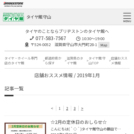
タイヤ館 守山
タイヤのことならブリヂストンのタイヤ館へ
077-583-7567
10:30～19:00
〒524-0052 滋賀県守山市大門町28-1
Map
タイヤ・ホイール専門
都道府県か
滋賀県のタ
タイヤ館 守
店舗おスス
店のタイヤ館
ら探す
イヤ館
山TOP
メ情報
店舗おススメ情報 / 2019年1月
記事一覧
<
1
2
3
>
☆2月の定休日のおしらせ☆
こんにちは(＾◇＾)タイヤ館守山の藤田です♪ 本日は雨が降っておりますので お車を運転される方は気を付けて運転 してくださいね(^^)/♪ タイヤ館守山から2月の定休日のお知らせです！ 毎週火曜日がお休みになっておりますので ご来店の際は気を付けてくださいませm(__)m ご迷惑をおかけしますが、よ...