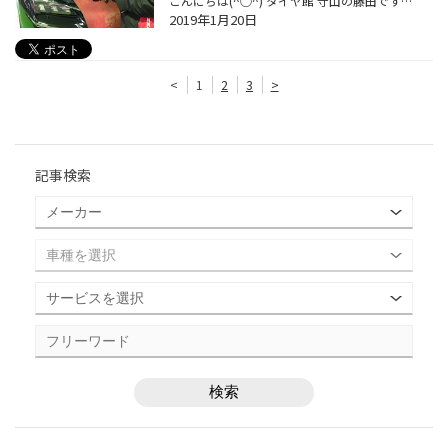
こんにちは(^○^) タイヤ館 守山の藤田です! いつもスタッフ日記をご覧頂き、ありがとうございます＼(^o^)／ 今日は朝から雨が降っておりますので、 運転には十分気を付けて走行してくださいね(´；ω；`)ｳｩｩ ところで、皆さんは愛車のオイル交換していますか? オイル交換時期の目安は3000キロから5000...
2019年1月20日
<
1
2
3
>
記事検索