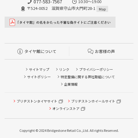
077-583-7567
10:30～19:00
〒524-0052 滋賀県守山市大門町28-1
Map
タイヤ館について
お客様の声
サイトマップ
リンク
プライバシーポリシー
サイトポリシー
特定整備に関する弊社取組について
企業情報
ブリヂストンタイヤサイト
ブリヂストンホイールサイト
タイヤ点検・安全点検/タイヤ履き替え/オイル交換/その他
ピット作業の予約
オンラインストア
クローク契約会員専用タイヤ履き替え※タイヤ履き替えを
希望のクローク契約会員の方はこちらを選択ください
Copyright © 2024 Bridgestone Retail Co.,Ltd. All rights Reserved.
本日のタイヤ履き替え順番待ち予約 ※クローク契約会員の
方はご利用いただけません