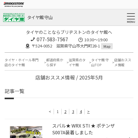
タイヤ館 守山
タイヤのことならブリヂストンのタイヤ館へ
077-583-7567
10:30～19:00
〒524-0052 滋賀県守山市大門町28-1
Map
タイヤ・ホイール専門
都道府県か
滋賀県のタ
タイヤ館 守
店舗おスス
店のタイヤ館
ら探す
イヤ館
山TOP
メ情報
店舗おススメ情報 / 2025年5月
記事一覧
<
1
2
3
4
>
スバル★ WRX STI ★ ポテンザ
S007A装着しました