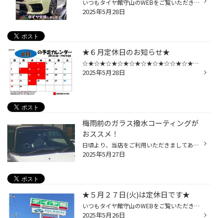
いつもタイヤ館守山のWEBをご覧いただきありがとうございます。 今回は SUBARU ★ WRX STIタイヤ交換をさせて頂きました！ タイヤサイズ ▶ 245/35R19 タイヤ ▶ ポテンザ S007A アライメント調整もしっかりとさせて頂きましたょ(^^)/ いつもありがとうございます♬♬ 次回１００キロ点検でお待ちしてお...
2025年5月28日
★６月定休日のお知らせ★
☆★☆★☆★☆★☆★☆★☆★☆☆★☆★☆★☆★ 滋賀県にあります、タイヤ館守山店 ★6月 定休日のお知らせです★ ※6月9日(月)は、臨時休業致します。 お間違えの無いよう宜しくお願い致します。 ※２０２４年１月から変則で水曜日も定休日となります。 WEB・店頭にてご確認をお願い致します。 ご迷惑をお掛け致しますが宜し...
2025年5月28日
梅雨前のガラス撥水コーティングが
おススメ！
日頃より、当店をご利用いただきましてありがとうございます。 本日は、ガラス撥水コーティングについてのご紹介です。 ガラス撥水コーティングもコクピット・タイヤ館にお任せ！ 突然ですが、当店でフロントガラスの撥水コーティングができることをご存じでしたか？ コクピット・タイヤ館では、タ...
2025年5月27日
★５月２７日(火)は定休日です★
いつもタイヤ館守山のWEBをご覧いただきありがとうございます！ 滋賀県にあります、タイヤ館守山店 定休日のご案内です！ ※２０２４年１月から変則で水曜日も定休日となります。 宜しくお願い致します！
2025年5月26日