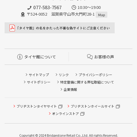
077-583-7567
10:30～19:00
〒524-0052 滋賀県守山市大門町28-1
Map
タイヤ館について
お客様の声
サイトマップ
リンク
プライバシーポリシー
サイトポリシー
特定整備に関する弊社取組について
企業情報
ブリヂストンタイヤサイト
ブリヂストンホイールサイト
タイヤ点検・安全点検/タイヤ履き替え/オイル交換/その他
ピット作業の予約
オンラインストア
クローク契約会員専用タイヤ履き替え※タイヤ履き替えを
希望のクローク契約会員の方はこちらを選択ください
Copyright © 2024 Bridgestone Retail Co.,Ltd. All rights Reserved.
本日のタイヤ履き替え順番待ち予約 ※クローク契約会員の