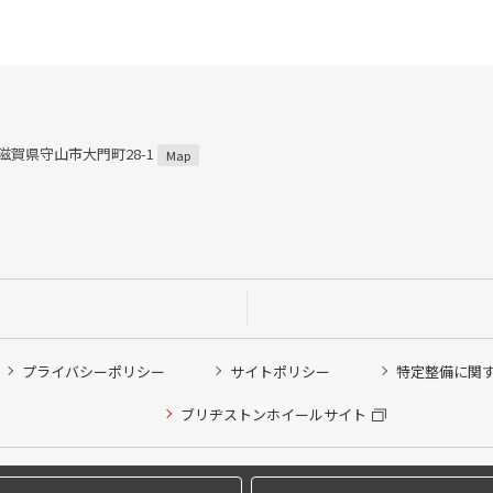
2 滋賀県守山市大門町28-1
Map
プライバシーポリシー
サイトポリシー
特定整備に関
他ピット作業の予約
ブリヂストンホイールサイト
希望のクローク契約会員の方はこちらを選択ください
の方はご利用いただけません
Copyright © 2024 Bridgestone Retail Co.,Ltd. All rights Reserved.