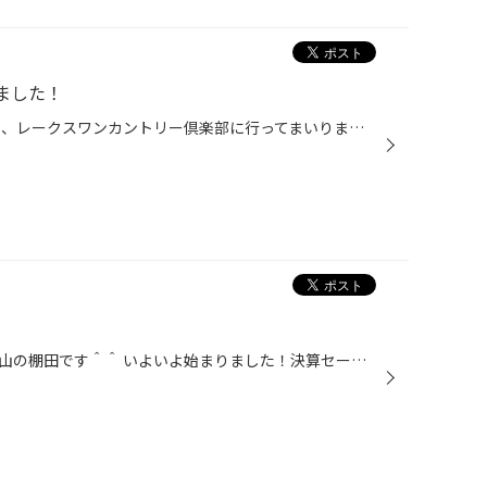
ました！
先日ゴルフコンペに 兵庫県に有る、レークスワンカントリー倶楽部に行ってまいりました！ 当日は非常に珍しいことに天気は快晴！（本当に珍しいことですよ！） 逆に暑すぎて、もうチョット涼しかったらな～と贅沢な悩みを抱えてラウンドしました。 コースの印象としましては、アップダウン激しく斜...
皆さまこんにちは！！タイヤ館守山の棚田です＾＾ いよいよ始まりました！決算セール！１０/１（日）まで開催中！ お見積りだけでも大歓迎！ぜひご来店ください！ 明日からの週末はお天気も良くなるみたいですね！！ お出かけ前には、ぜひ当店でタイヤの空気圧チェックを！！ ご希望の方には、お車...