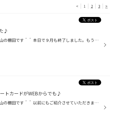
<
1
2
3
>
た♪
皆さまこんにちは！！タイヤ館守山の棚田です＾＾ 本日で９月も終了しました。もうずいぶんと涼しくなってきましたね♪ 今月も沢山のご来店いただいたお客様、誠にありがとうございます！！ さて、９月は終了しましたが、現在開催中の決算セールは明日１０月１日（日）までとなっております！！ お得...
ートカードがWEBからでも♪
皆さまこんにちは！！タイヤ館守山の棚田です＾＾ 以前にもご紹介させていただきました、こちらの ブリジストン カーライフサポートカード♪ 入会金無料、初年度年会費無料でお作りできます！！ 内容は、無料のロードサービスが付いてきたり、ガソリン料金の割引 また、タイヤ館守山での商品割引など...