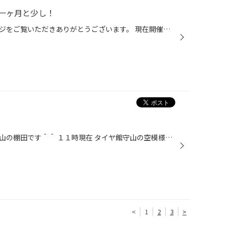
一ヶ月と少し！
いつもタイヤ館守山のホームページをご覧いただきありがとうございます。 現在開催中の夏タイヤ在庫一掃セールも残り一ヶ月と少しになりました。 夏タイヤの交換時期の方・検討いただいている方 今がお得に購入いただけるチャンスですよ！ ぜひ、一度タイヤ館守山にご来店下さい。
皆さまこんにちは！！タイヤ館守山の棚田です＾＾ １１時現在 タイヤ館守山の空模様です。 雨はまだ降っていませんが、風がかなり強い模様です！ 突然降りだしてくるかと思いますので、皆さまもご注意ください！！ そして、突然の雨に備えて車のワイパーも点検しておきたいですね＾＾ ワイパーが劣...
<
1
2
3
>