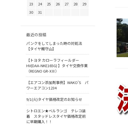
23
24
25
26
27
28
29
30
31
最近の投稿
パンクをしてしまった時の対処法
【タイヤ館守山】
【トヨタ カローラフィールダー
HV(DAA-NKE165G) 】タイヤ交換作業
（REGNO GR-XⅢ）
【エアコン添加剤事例】WAKO'S パ
ワーエアコン1234
9/1(火)タイヤ価格改定のお知らせ
シトロエン★ベルランゴ テレコ装
着 スタッドレスタイヤ価格改定前
に早期購入！！