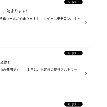
ル始まります!!
明後日、９月２２日（金）より、決算セールが始まります！！ タイヤはモチロン、オイルやバッテリー、ワイパー等のメンテナンス用品もお買い得です！！ 明日２１日（木）もセール価格で対応させていただきます＾＾ この機会にぜひご来店ください♪
交換!!
皆さまこんにちは！！タイヤ館守山の棚田です＾＾ 本日は、お客様の現行アルトワークス(HA36S)のマフラー交換をさせていただきました♪ 知る人ぞ知る、KCテクニカの車検対応マフラーです＾＾ 交換前 交換中 純正のマフラーを１本まるごと取り外し、触媒以降をカットして取り付けます！！ 交換後 ステ...