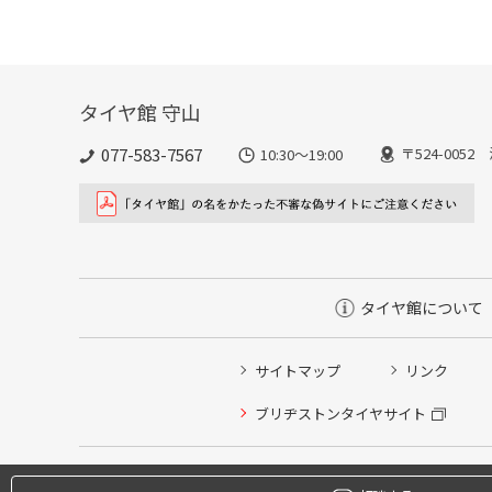
タイヤ館 守山
077-583-7567
〒524-005
10:30～19:00
タイヤ館について
サイトマップ
リンク
タイヤ点検・安全点検/タイヤ履き替え/オイル交換/その
ブリヂストンタイヤサイト
クローク契約会員専用タイヤ履き替え※タイヤ履き替えを
本日のタイヤ履き替え順番待ち予約 ※クローク契約会員