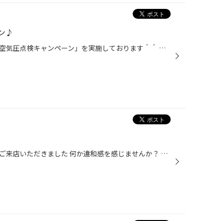
ン♪
タイヤ館守山ではお車の「タイヤ空気圧点検キャンペーン」を実施しております＾＾ キャンペーン期間は9月21日～9月30日まで!! お車の安全・安心のカーライフをサポートさせて頂きます!! この機会にぜひご来店下さい!! スタッフ一同お待ちしております♪
珍しいホイールを装着されたお車ご来店いただきました 何か違和感を感じませんか？ そうです！本来一般的には４個もしくは５個の穴が空いているのですが こちらのホイールには無いですよね。 センターロックと言われるホイールです。今までお目にかかる機会が全然無かった ホイールなのでテンション...