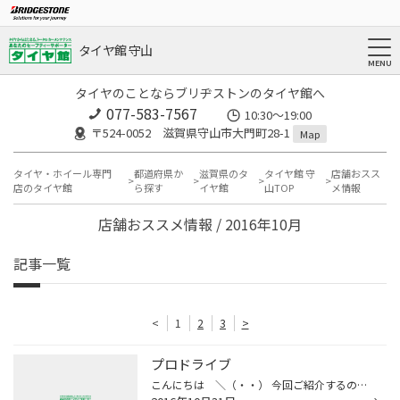
タイヤ館 守山
タイヤのことならブリヂストンのタイヤ館へ
077-583-7567
10:30～19:00
〒524-0052 滋賀県守山市大門町28-1
Map
タイヤ・ホイール専門
都道府県か
滋賀県のタ
タイヤ館 守
店舗おスス
店のタイヤ館
ら探す
イヤ館
山TOP
メ情報
店舗おススメ情報 / 2016年10月
記事一覧
<
1
2
3
>
プロドライブ
こんにちは ＼（・・） 今回ご紹介するのはﾌﾞﾘﾁﾞｽﾄﾝホイールの最高峰 プロドライブです、今日そのプロドライブホイールの ミニチュア１９インチの約１／４サイズの展示品が届きました ミニチュアとは言え本物と同じ素材同じ削り出し製法で製作された リアルな見本品です。 プロドライブ クオリテ...