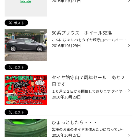
2016年10月31日
50系プリウス ホイール交換
こんにちは いつもタイヤ館守山ホームページをご覧頂きありがとうございます。 本日 トヨタ プリウスにアルミホイールを装着させて頂きました。 ホイールは ウェッズ レオニスＶＸ カラーＨＳＭＣ ＨＳＭＣはハイパーシルバーミラーカットの略になりまして 側面をハイパーシルバー 天面をミラ...
2016年10月29日
タイヤ館守山７周年セール あと２
日です
１０月２２日から開催しております タイヤ館守山「７周年セール」も残す所あと２日となりました。 夏タイヤ・スタッドレスタイヤ大商談会・冬に向けてのメンテナンス ナビ・ドライブレコーダー・車高調などなど お得なセールとなっておりますのでこの機会をお見逃し無く！ 大変ご好評いただいており...
2016年10月28日
ひょっとしたら・・・
皆様のお車のタイヤ画像みたいになっていませんか？ 何故こういう風になるかといいますと タイヤがパンクした状態で走行したからなんです。 外見上削れているけど行けるかな~と思っていると 非常に危険です！最悪バーストしてしまいます。 実際タイヤの中を見てみると 中も削れて粉が出来ている状態...
2016年10月27日