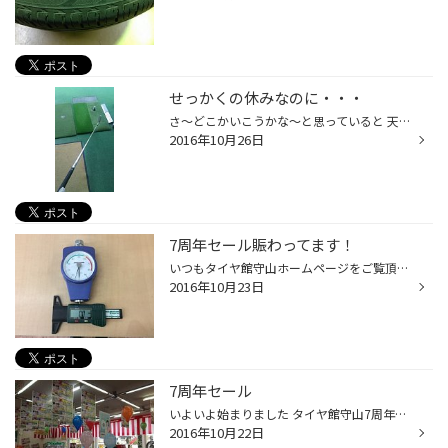
せっかくの休みなのに・・・
さ～どこかいこうかな～と思っていると 天気予報は雨；； 案の定雨がドバドバと・・・ 家にずっといると逆にしんどくなるのでどうしようかな～と そうだ！ゴルフの打ちっぱなしなら屋根があるから大丈夫! 行ってみると結構人がいてびっくりしました。 やっぱり、少しでも体を動かしていた方が気持ち...
2016年10月26日
7周年セール賑わってます！
いつもタイヤ館守山ホームページをご覧頂きありがとうございます。 本日、７周年セール２日目を迎えております。 今日も夏タイヤ・スタッドレスタイヤで賑わっております。 もちろんタイヤ以外でも これから行楽シーズンを迎えますので、お車のメンテナンス 旅のお供ドライブレコーダー・カーナビゲ...
2016年10月23日
7周年セール
いよいよ始まりました タイヤ館守山7周年セール^_^ 夏タイヤ・スタッドレスタイヤで大変 賑わっております(^ ^) 期間中ご来店いただきますと 北海道産 野菜の詰め合わせプレゼント！ さらにお子様には お菓子・フーセンをプレゼント！ スタッフ一同ご来店お待ちしています。
2016年10月22日