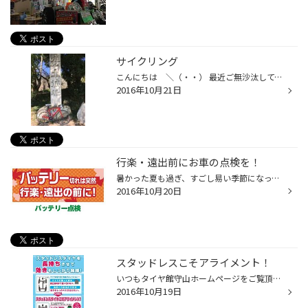
サイクリング
こんにちは ＼（・・） 最近ご無沙汰してます。 昨日、交代休を利用してサイクリングしました。 物凄く天気良く暑いくらいで、気持ち良くスタート 走っていると、風が!! 向かい風!! しんどい!! 何とか彦根まで走行目的地は長浜だったのですが、 断念、思わずＵターン長浜まで走った位の体力を使...
2016年10月21日
行楽・遠出前にお車の点検を！
暑かった夏も過ぎ、すごし易い季節になってきました。 この季節になると紅葉狩り・美味しい食事・観光などなど お出かけする機会が増えていきます。 お出かけする前に、お車の点検はいかがでしょうか？ お出かけ先で車のトラブルなんて事になると せっかくの楽しい時間が台無しに。 タイヤ館では、...
2016年10月20日
スタッドレスこそアライメント！
いつもタイヤ館守山ホームページをご覧頂きありがとうございます。 最近の冷え込みも有り、お車の冬準備を考えておられる方も増えてきています。 車の冬準備といえばスタッドレスですが スタッドレスタイヤ装着時にオススメしたいのが、アライメント!! アライメントとは タイヤの取付角度の基準値が...
2016年10月19日