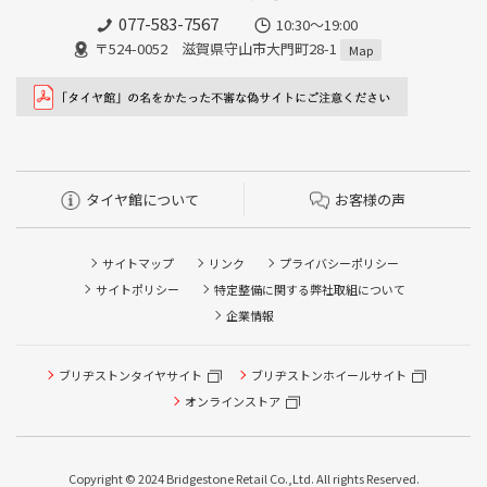
077-583-7567
10:30～19:00
〒524-0052 滋賀県守山市大門町28-1
Map
タイヤ館について
お客様の声
サイトマップ
リンク
プライバシーポリシー
サイトポリシー
特定整備に関する弊社取組について
企業情報
ブリヂストンタイヤサイト
ブリヂストンホイールサイト
タイヤ点検・安全点検/タイヤ履き替え/オイル交換/その他
ピット作業の予約
オンラインストア
クローク契約会員専用タイヤ履き替え※タイヤ履き替えを
希望のクローク契約会員の方はこちらを選択ください
Copyright © 2024 Bridgestone Retail Co.,Ltd. All rights Reserved.
本日のタイヤ履き替え順番待ち予約 ※クローク契約会員の