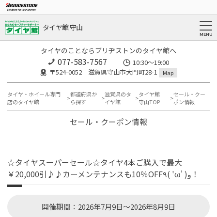
タイヤ館 守山
タイヤのことならブリヂストンのタイヤ館へ
077-583-7567
10:30～19:00
〒524-0052 滋賀県守山市大門町28-1
Map
タイヤ・ホイール専門
都道府県か
滋賀県のタ
タイヤ館
セール・クー
店のタイヤ館
ら探す
イヤ館
守山TOP
ポン情報
セール・クーポン情報
☆タイヤスーパーセール☆タイヤ4本ご購入で最大
￥20,000引♪♪カーメンテナンスも10％OFF٩( 'ω' )و！
開催期間：2026年7月9日～2026年8月9日