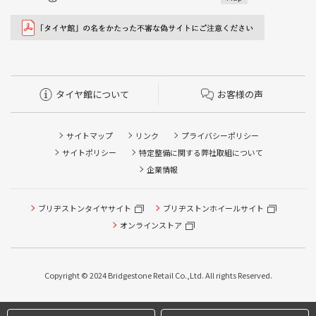
タイヤ館について
お客様の声
サイトマップ
リンク
プライバシーポリシー
サイトポリシー
特定整備に関する弊社取組について
企業情報
ブリヂストンタイヤサイト
ブリヂストンホイールサイト
タイヤ点検・安全点検/タイヤ履き替え/オイル交換/その他
ピット作業の予約
オンラインストア
クローク契約会員専用タイヤ履き替え※タイヤ履き替えを
希望のクローク契約会員の方はこちらを選択ください
Copyright © 2024 Bridgestone Retail Co.,Ltd. All rights Reserved.
本日のタイヤ履き替え順番待ち予約 ※クローク契約会員の
方はご利用いただけません