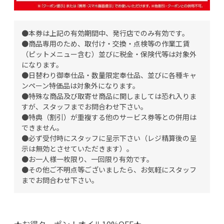
●本券は上記の有効期間中、発行店でのみ有効です。
●商品専用のため、取付け・交換・点検等の作業工賃
（ピットメニュー含む）並びに税金・保険代等は対象外
になります。
●日替わり御奉仕品・数量限定奉仕品、並びに各種キャ
ンペーン特価品は対象外になります。
●特殊な商品及び取寄せ商品に関しましては恐れ入りま
すが、スタッフまでお問合わせ下さい。
●特典（割引）が重複する他のサービス券等との併用は
できません。
●必ず受付時にスタッフに呈示下さい（レジ精算後の呈
示は無効とさせていただきます）。
●お一人様一枚限り、一回限り有効です。
●その他ご不明点等ございましたら、お気軽にスタッフ
までお問合わせ下さい。
★お得クーポン！オイル10%OFF★