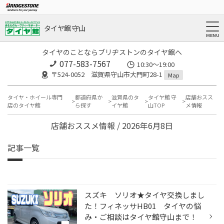
タイヤ館 守山
タイヤのことならブリヂストンのタイヤ館へ
077-583-7567
10:30～19:00
〒524-0052 滋賀県守山市大門町28-1
Map
タイヤ・ホイール専門
都道府県か
滋賀県のタ
タイヤ館 守
店舗おスス
店のタイヤ館
ら探す
イヤ館
山TOP
メ情報
店舗おススメ情報 / 2026年6月8日
記事一覧
スズキ ソリオ★タイヤ交換しまし
た！フィネッサHB01 タイヤの悩
み・ご相談はタイヤ館守山まで！