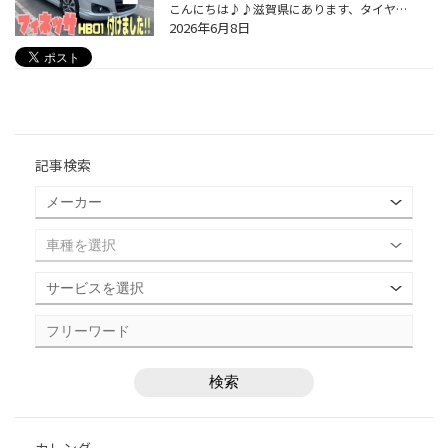
こんにちは♪♪滋賀県にあります、タイヤ館守山店です( ・∇・)ノ 今回はスズキ ソリオのタイヤ交換をさせて頂きました。 装着タイヤは新商品のフィネッサHB01です(^▽^)/ タイヤサイズは、165/60R15 当店をお選びいただき誠にありがとうございます！！ タイヤの商品説明はコチラ▼ ブリヂストンタイヤサ...
2026年6月8日
記事検索