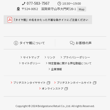
077-583-7567
10:30～19:00
〒524-0052 滋賀県守山市大門町28-1
Map
タイヤ館について
お客様の声
サイトマップ
リンク
プライバシーポリシー
サイトポリシー
特定整備に関する弊社取組について
企業情報
タイヤ点検・安全点検/タイヤ履き替え/オイル交換/その他
ブリヂストンタイヤサイト
ブリヂストンホイールサイト
ピット作業の予約
オンラインストア
クローク契約会員専用タイヤ履き替え※タイヤ履き替えを
希望のクローク契約会員の方はこちらを選択ください
Copyright © 2024 Bridgestone Retail Co.,Ltd. All rights Reserved.
本日のタイヤ履き替え順番待ち予約 ※クローク契約会員の