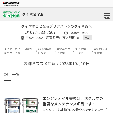
タイヤ館 守山
タイヤのことならブリヂストンのタイヤ館へ
077-583-7567
10:30～19:00
〒524-0052 滋賀県守山市大門町28-1
Map
タイヤ・ホイール専門
都道府県か
滋賀県のタ
タイヤ館 守
店舗おスス
店のタイヤ館
ら探す
イヤ館
山TOP
メ情報
店舗おススメ情報 / 2025年10月10日
記事一覧
エンジンオイル交換は、おクルマの
重要なメンテナンス項目です！
おクルマには定期的な交換やメンテナンスが必要なものが多くあります。 その中でも今回は「エンジンオイル交換」についてご紹介します。 「エンジンオイルの役割ってなに？」 エンジンオイルは、エンジン内部をスムーズに動かすための潤滑や保護の役割、 エンジン内で燃焼してでた焦げや汚れを洗浄...