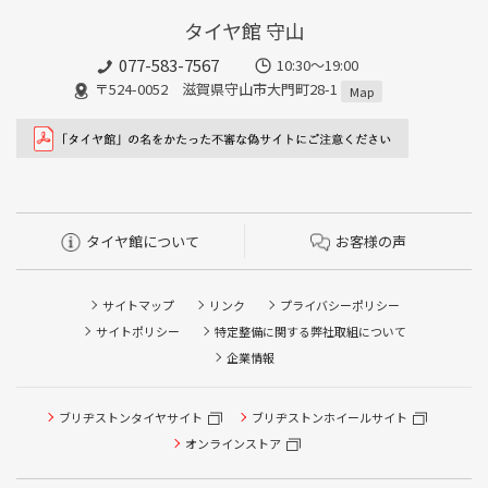
タイヤ館 守山
077-583-7567
10:30～19:00
〒524-0052 滋賀県守山市大門町28-1
Map
タイヤ館について
お客様の声
サイトマップ
リンク
プライバシーポリシー
サイトポリシー
特定整備に関する弊社取組について
企業情報
ブリヂストンタイヤサイト
ブリヂストンホイールサイト
タイヤ点検・安全点検/タイヤ履き替え/オイル交換/その他
ピット作業の予約
オンラインストア
クローク契約会員専用タイヤ履き替え※タイヤ履き替えを