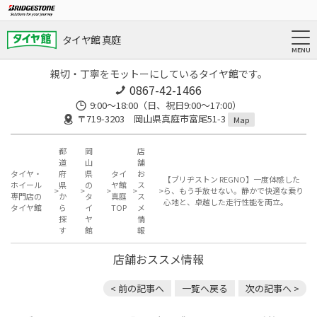
タイヤ館 真庭
親切・丁寧をモットーにしているタイヤ館です。
0867-42-1466
9:00～18:00（日、祝日9:00～17:00）
〒719-3203 岡山県真庭市富尾51-3
Map
都
岡
店
道
山
舗
タイヤ・
府
県
タイ
お
【ブリヂストン REGNO】一度体感した
ホイール
県
の
ヤ館
ス
ら、もう手放せない。静かで快適な乗り
専門店の
か
タ
真庭
ス
心地と、卓越した走行性能を両立。
タイヤ館
ら
イ
TOP
メ
探
ヤ
情
す
館
報
店舗おススメ情報
< 前の記事へ
一覧へ戻る
次の記事へ >