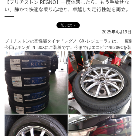
【ブリヂストン REGNO】一度体感したら、もう手放せな
い。静かで快適な乗り心地と、卓越した走行性能を両立。
2025年4月19日
ブリヂストンの高性能タイヤ「レグノ GR-レジェーラ」は、一度
今日はホンダ N-BOXにご装着です。今まではエコピアNH200C