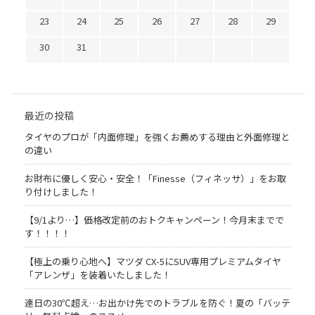
23
24
25
26
27
28
29
30
31
最近の投稿
タイヤのプロが「内面修理」を強くお薦めする理由と外面修理と
の違い
お財布に優しく安心・安全！「Finesse（フィネッサ）」をお取
り付けしました！
【9/1より…】価格改定前のおトクキャンペーン！今月末までで
す！！！！
【極上の乗り心地へ】マツダ CX-5にSUV専用プレミアムタイヤ
「アレンザ」を装着いたしました！
連日の30℃超え…お出かけ先でのトラブルを防ぐ！夏の「バッテ