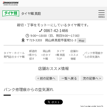
タイヤ館 真庭
親切・丁寧をモットーにしているタイヤ館です。
0867-42-1466
9:00～18:00（日、祝日9:00～17:00）
〒719-3203 岡山県真庭市富尾51-3
Map
都道府
岡山県
タイヤ
店舗お
タイヤ・ホイール
パンク修理痕か
県から
のタイ
館 真庭
ススメ
専門店のタイヤ館
らの空気漏れ
探す
ヤ館
TOP
情報
店舗おススメ情報
< 前の記事へ
一覧へ戻る
次の記事へ >
パンク修理痕からの空気漏れ