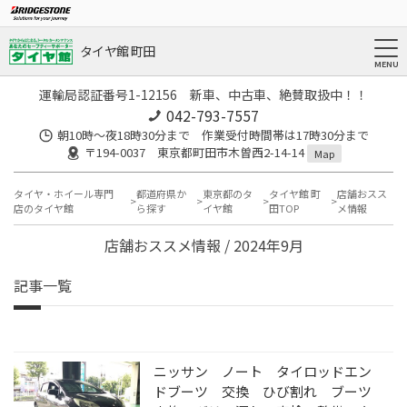
タイヤ館 町田
運輸局認証番号1-12156 新車、中古車、絶賛取扱中！！
042-793-7557
朝10時～夜18時30分まで 作業受付時間帯は17時30分まで
〒194-0037 東京都町田市木曽西2-14-14
Map
タイヤ・ホイール専門
都道府県か
東京都のタ
タイヤ館 町
店舗おスス
店のタイヤ館
ら探す
イヤ館
田TOP
メ情報
店舗おススメ情報 / 2024年9月
記事一覧
ニッサン ノート タイロッドエン
ドブーツ 交換 ひび割れ ブーツ