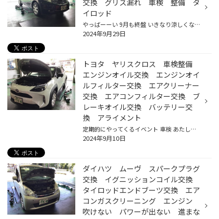
交換 グリス漏れ 車検 整備 タ
イロッド
やっばーーい 9月も終盤 いきなり涼しくなってまいりました スタッドレスタイヤの準備はイイですか？？ 多分、涼しいなぁ♡なんて思ってるうちに一気に冷え込んで寒い寒い！！なんて大騒ぎすると思います 毎年言ってる気もしますが、今年こそ来ちゃう気がしてます 雪、降ると思ってます 転ばぬ先のな...
2024年9月29日
トヨタ ヤリスクロス 車検整備
エンジンオイル交換 エンジンオイ
ルフィルター交換 エアクリーナー
交換 エアコンフィルター交換 ブ
レーキオイル交換 バッテリー交
換 アライメント
定期的にやってくるイベント 車検 あたしも来月切れるから点検整備しないといけないわ… もぉ7年目？？今でも元気に走ってくれてます♡ トヨタのヤリスクロス 車検整備を行っていきますの^ ^ バッテリー交換から 増えてきた新規格（もぉ新規格って言わないのかしら？？）のバッテリー ※この規格（LN）...
2024年9月10日
ダイハツ ムーヴ スパークプラグ
交換 イグニッションコイル交換
タイロッドエンドブーツ交換 エア
コンガスクリーニング エンジン
吹けない パワーが出ない 進まな