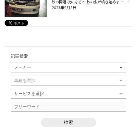
秋の開港 夜になると 秋の虫が鳴き始めました 気分は秋に向かいたいのですが、いつまで暑いのですか。。。 デンジャラスニッポン まだまだエアコンの出番は続きそうです、はい 今日は久しぶりのスポーツカー入庫♡ ホンダのインテグラTYPE-R！！ 赤いエンジンヘッドカバーがTYPE-Rの証 色褪せないエ...
2023年9月3日
記事検索