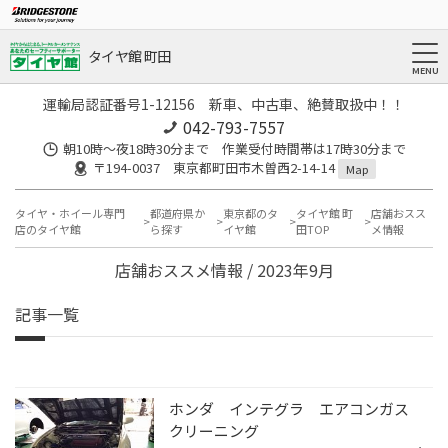
タイヤ館 町田
運輸局認証番号1-12156 新車、中古車、絶賛取扱中！！
042-793-7557
朝10時～夜18時30分まで 作業受付時間帯は17時30分まで
〒194-0037 東京都町田市木曽西2-14-14
Map
タイヤ・ホイール専門
都道府県か
東京都のタ
タイヤ館 町
店舗おスス
店のタイヤ館
ら探す
イヤ館
田TOP
メ情報
店舗おススメ情報 / 2023年9月
記事一覧
ホンダ インテグラ エアコンガス
クリーニング