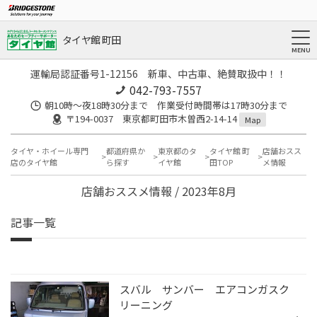
タイヤ館 町田
運輸局認証番号1-12156 新車、中古車、絶賛取扱中！！
042-793-7557
朝10時～夜18時30分まで 作業受付時間帯は17時30分まで
〒194-0037 東京都町田市木曽西2-14-14
Map
タイヤ・ホイール専門
都道府県か
東京都のタ
タイヤ館 町
店舗おスス
店のタイヤ館
ら探す
イヤ館
田TOP
メ情報
店舗おススメ情報 / 2023年8月
記事一覧
スバル サンバー エアコンガスク
リーニング