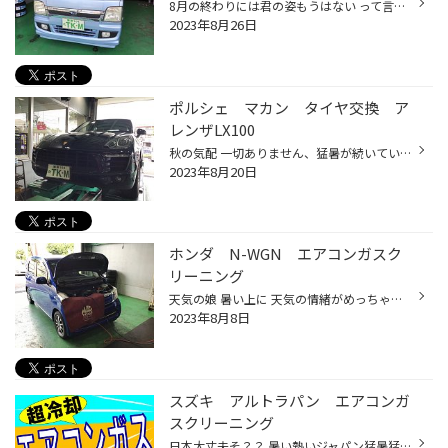
8月の終わりには君の姿もうはない って言うアニメのタイトルありそうじゃ有りませんか？？ 儚くも切ない夏の終わりの物語が始まりそうですが お外はいつまで経っても秋に近づきません 何なら沖縄県が今1番涼しいとか… 毎年毎年言ってますが、いつまでこの暑さが、激猛暑が、続くのでしょうか… エア...
2023年8月26日
ポルシェ マカン タイヤ交換 ア
レンザLX100
秋の気配 一切ありません、猛暑が続いていますがお元気ですか？？ あたしは首が一生痛いです、困りました ポルシェマカン ポルシェカイエンを小さくしたようなSUV タイヤ交換をしました^ ^ 溝が少なくなっているのと、劣化ですね この車は前後でタイヤサイズが異なります フロント235/55R19 リア255...
2023年8月20日
ホンダ N-WGN エアコンガスク
リーニング
天気の娘 暑い上に 天気の情緒がめっちゃ不安定です 大雨でした と思ったらかんかん照りの晴れ と思ったらまた大雨 と思ったら…の繰り返し 蒸してるわねぇ… 台風もまたきそうだし 車のエアコン、冷房、効いてます？？ と言うか それは効いてるつもり、かもしれませんよ？？ そんな中でN-WGNさん 効...
2023年8月8日
スズキ アルトラパン エアコンガ
スクリーニング
日本大丈夫そ？？ 暑い熱いジャパン猛暑猛暑の激夏 10年くらい前、車運転してても窓開ければ過ごせてた気がします それが今どおです？？ エアコンなしなんてあり得ない！！ スイッチオン ぬ、ぬるいーーーー！！ てことで お車の疲れたエアコンガスをクリーニングしてから戻して、足りない分を補充...