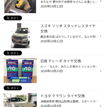
またもや 夢の中で水樹奈々さんにお逢いしました なんだろう、なんか、旅行なのかな？？女子会なのかな？？ 水樹奈々さんとあたしは旅行に行きました 他にも女性声優さんが何人かいらしていました なぜかあたしもそこにいるという謎のシチュエーション どこへ行ったかわかりませんが旅館のゲームコ...
2020年10月12日
スズキ ソリオ スタッドレスタイヤ
交換
最近車の話 ばかりしているので、なんか別の話題にしましょうか？？ タイヤ屋さんなので車の話題なのは必然ですけど、たまには違う話もスパイシーでいいですわよね？？ そうですねぇ… 声優さんの話？？ これも求めてない… そうしましたら… んーーーー… あ、そおだ！！ 最近小学校の頃の友人と連絡し...
2020年10月11日
日産 ティーダ タイヤ交換
んー… なんか、あたしの車のミッションの調子が良くないです 2速から3速の入りがイマイチ引っかかるんですよね… 街乗りで少し違和感あったんですけど サーキット走行したら明らかに入りにくいんですよね ガガっ！というかゴリッ！ていうか、押し込む感じでシフトチェンジしてて、スコスコ入らないん...
2020年10月10日
トヨタ クラウン タイヤ交換
決戦前夜祭 明日山梨県は韮崎、スポーツランドやまなしへ向かいます https://www.taiyakan.co.jp/shop/machida/tech/showcase/1072660/ うちのスタッフコペンさんはワクワクし過ぎてでここ最近眠れていないそうです笑 車のコンデションはグッド！！ 果たして2台とも無事帰ってこれるのか！？ 王冠 ...
2020年10月4日