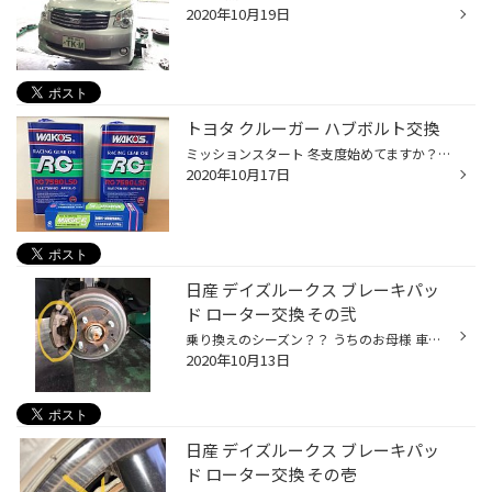
2020年10月19日
トヨタ クルーガー ハブボルト交換
ミッションスタート 冬支度始めてますか？？ 寒いですよね急に(*_*) 今年のお店の混み具合予想は全然わかりません 「密集を避ける」というのが習慣化されつつあるのか 既にスタッドレス履き替え、新品取り付けスタートしています！！ 例年よりかなーり早いです！！ 皆様も早めの冬支度をお勧めしま...
2020年10月17日
日産 デイズルークス ブレーキパッ
ド ローター交換 その弐
乗り換えのシーズン？？ うちのお母様 車の乗り換えを検討中です もう15年乗ったからなぁ…あの車 マツダのベリーサくん あまり馴染みのない車かもしれませんが、当時はこの装備でこの価格なの！？っていうくらい豪華でハイソな車でした まだ全然乗れるんですが、年数経過による自動車税の引き上げ ...
2020年10月13日
日産 デイズルークス ブレーキパッ
ド ローター交換 その壱