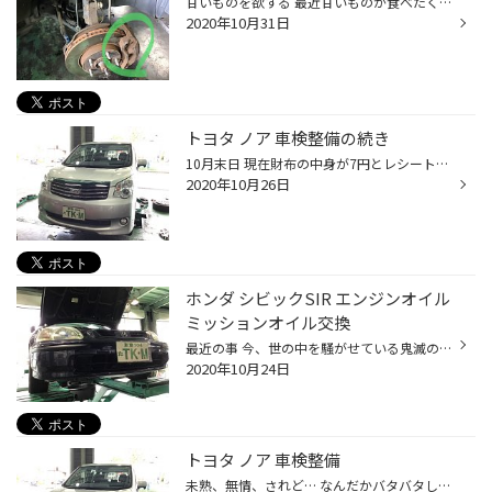
甘いものを欲する 最近甘いものが食べたくて仕方ありません 一体どうしたことでしょう 甘いもの食べるなら辛いもの、なんなら激辛を食べるようなあたしですが 今時の食べ盛り女子高生さんやOLさんの休日の女子会のごとく甘いものが食べたくて仕方ありません 特にチョコとかクッキーとかアイスとか ...
2020年10月31日
トヨタ ノア 車検整備の続き
10月末日 現在財布の中身が7円とレシートしかありません 銀行残高もほぼゼロ 家から白いご飯とレトルトカレーを持ってきてチンして食べて早1週間 ケータイ会社のポイントとレンタルビデオ屋のポイントカードとタヌキさんのカードで食いつないでいましたが もはやポイントも尽きかけています 缶コー...
2020年10月26日
ホンダ シビックSIR エンジンオイル
ミッションオイル交換
最近の事 今、世の中を騒がせている鬼滅のなんちゃら あたしは拝見したことないのですが、それはそれはもう 周りを見ればどこにでもいらっしゃいます ゲームセンターの景品から関連グッズ、劇場版、タイアップ商品、カップラーメン、缶コーヒーにお菓子などなど 毎日のようにラジオやテレビで聴いて...
2020年10月24日
トヨタ ノア 車検整備
未熟、無情、されど… なんだかバタバタしてきましたうちのお店 スタッドレスタイヤへの交換や履き替え、車検整備やらなんやら… もちろん商談も結構きています、特にスタッドレスタイヤの商談です 今年は早いです、ありがたいです、皆さま分散してご来店していただけて^ ^ 感染予防にもつながって非...