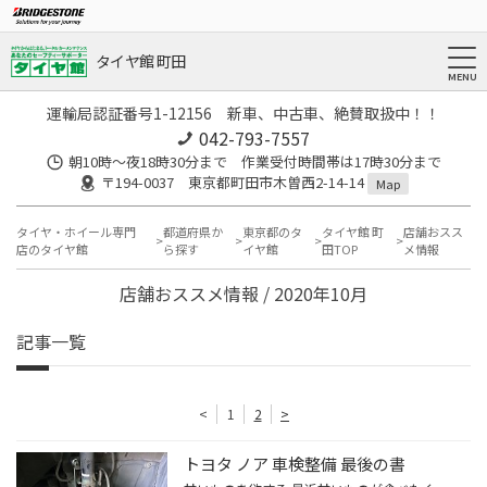
タイヤ館 町田
運輸局認証番号1-12156 新車、中古車、絶賛取扱中！！
042-793-7557
朝10時～夜18時30分まで 作業受付時間帯は17時30分まで
〒194-0037 東京都町田市木曽西2-14-14
Map
タイヤ・ホイール専門
都道府県か
東京都のタ
タイヤ館 町
店舗おスス
店のタイヤ館
ら探す
イヤ館
田TOP
メ情報
店舗おススメ情報 / 2020年10月
記事一覧
<
1
2
>
トヨタ ノア 車検整備 最後の書