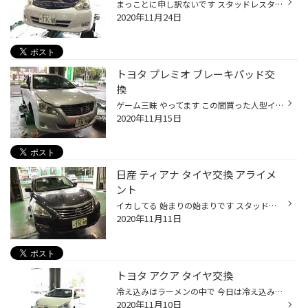
まっことに申し訳ないです スタッドレスタイヤの履き替え&新規購入のお客様 来てますよーー！！ 皆さんはもう履き替えましたか？？ 今日は夕方から冷え込んできました やっと冬本番って感じでしょうか？？ 今日は半袖短パンで寝たら風邪引きそうな気がします そう思うのと同じで 寒くなってきたなぁ...
2020年11月24日
トヨタ プレミオ ブレーキパッド交
換
ゲーム三昧 やってます この間買った人型イカ人間の色ぬり陣取り撃ち合い合戦ゲーム 慣れてくればくるほど楽しさが増し、上を目指したくなるよく出来たゲームです 武器も飛び道具から近接格闘系も多大で、さらにイカちゃんたちの洋服のコーディネートが出来るんです 可愛い洋服、カッコいい洋服、パ...
2020年11月15日
日産 ティアナ タイヤ交換 アライメ
ント
イカしてる 始まりの始まりです スタッドレスタイヤのシーズン 今年は色々な影響で入荷が多少遅れたり、履き替えるタイミングにばらつきが出ています お客様の意識の高さも相まって、新型ウイルスから来ている密集を避けるという運動にもつながり非常に助かっております これから先 12月年末までお...
2020年11月11日
トヨタ アクア タイヤ交換
冷え込みはラーメンの中で 今日は冷え込みます ここからどんどん冷えていくのでしょうか ついこの間まで半袖で仕事していたし、遊びに行くときも半袖だったのに暖房が入っております そんな寒い日は温かいものが食べたくなります そう、魅惑の高カロリー 「ラーメン」 たまらんですよね…鼻水すすり...
2020年11月10日