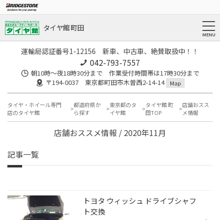
タイヤ館 町田
運輸局認証番号1-12156 新車、中古車、絶賛取扱中！！
042-793-7557
朝10時～夜18時30分まで 作業受付時間帯は17時30分まで
〒194-0037 東京都町田市木曽西2-14-14
Map
タイヤ・ホイール専門
都道府県か
東京都のタ
タイヤ館 町
店舗おスス
店のタイヤ館
ら探す
イヤ館
田TOP
メ情報
店舗おススメ情報 / 2020年11月
記事一覧
トヨタ ウィッシュ ドライブシャフ
ト交換