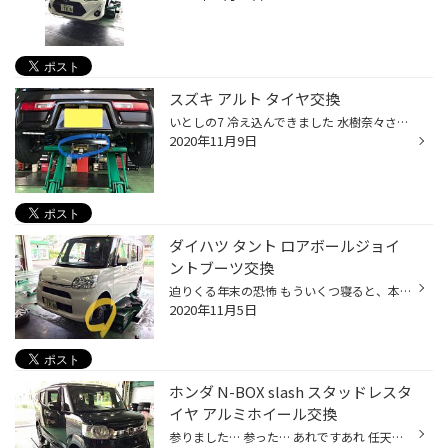
スズキ アルト タイヤ交換
いとしの7 冷え込んできました 水樹奈々さんは第一子を授かりました 何事もなく、無事元気なお子さんが誕生することを心から祈っております どうも あたしです 衝撃のニュースのあまり愛車の下回りを擦ってしまいました がががががが！！！って言いました(*_*) 青丸の部分 左右のタイヤをつないでい...
2020年11月9日
ダイハツ タント ロアボールジョイ
ントブーツ交換
迫りくる年末の恐怖 もういくつ寝ると、本当にお正月が来てしまいそうで恐ろしいです みなさんいかがお過ごしでしょうか あたしはサーキットから帰ってきてからの愛車のメンテナンスとちょこっとカスタマイズして https://www.taiyakan.co.jp/shop/machida/diary/1079436/ https://www.taiyakan.co....
2020年11月5日
ホンダ N-BOX slash スタッドレスタ
イヤ アルミホイール交換
参りました… 参った… あれですあれ 任天堂さんのSwitchのイカの撃ち合い陣取りゲーム コレは燃える… 昨日 勇気を出したオンラインに出撃してみました いや燃える…みんなが熱中するわけだ… 多彩な武器、衣装、服からヘッドギア、帽子からシューズまで その組み合わせでもちろんカッコよく、可愛くコ...