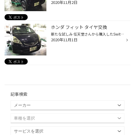
2020年11月2日
ホンダ フィット タイヤ交換
新たな試しみ 任天堂さんから購入したSwitch マリカーも一通りクリアしたので別のゲームにも手を出そうかと思い イカが色を塗ったり撃ったりして闘うFPS系？シューティングゲームを購入しました こういったゲームは初の試みでして 久しぶりにあった友人（だとあたしは思っている）とドリフトの師匠...
2020年11月1日
記事検索