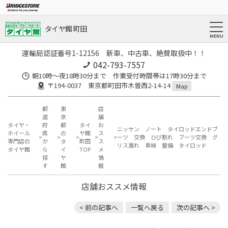
タイヤ館 町田
運輸局認証番号1-12156 新車、中古車、絶賛取扱中！！
042-793-7557
朝10時～夜18時30分まで 作業受付時間帯は17時30分まで
〒194-0037 東京都町田市木曽西2-14-14
Map
都
東
店
道
京
舗
タイヤ・
府
都
タイ
お
ニッサン ノート タイロッドエンドブ
ホイール
県
の
ヤ館
ス
ーツ 交換 ひび割れ ブーツ交換 グ
専門店の
か
タ
町田
ス
リス漏れ 車検 整備 タイロッド
タイヤ館
ら
イ
TOP
メ
探
ヤ
情
す
館
報
店舗おススメ情報
< 前の記事へ
一覧へ戻る
次の記事へ >