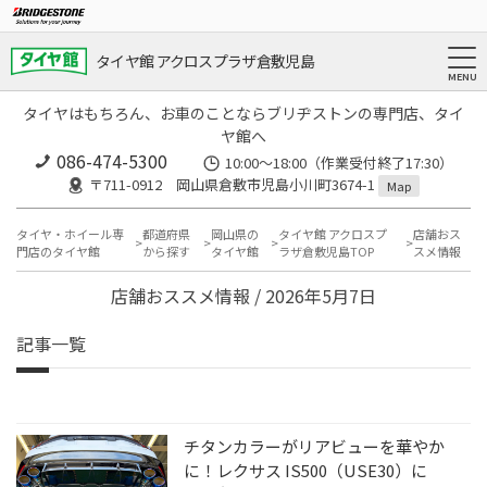
タイヤ館 アクロスプラザ倉敷児島
タイヤはもちろん、お車のことならブリヂストンの専門店、タイ
ヤ館へ
086-474-5300
10:00〜18:00（作業受付終了17:30）
〒711-0912 岡山県倉敷市児島小川町3674-1
Map
タイヤ・ホイール専
都道府県
岡山県の
タイヤ館 アクロスプ
店舗おス
門店のタイヤ館
から探す
タイヤ館
ラザ倉敷児島TOP
スメ情報
店舗おススメ情報 / 2026年5月7日
記事一覧
チタンカラーがリアビューを華やか
に！レクサス IS500（USE30）に