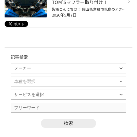
TOM'Sマフラー取り付け！
皆様こんにちは！ 岡山県倉敷市児島のアクロスプラザ倉敷児島内にあります タイヤ館アクロスプラザ倉敷児島店の店長 田村です！ 本日は以前、フロントリップスポイラーを 取り付け、ご紹介させていただいたこちらの レクサス IS500（USE30）のお客様に この度はマフラー交換をお任せして いただきま...
2026年5月7日
記事検索