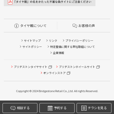
タイヤ館について
お客様の声
サイトマップ
リンク
プライバシーポリシー
サイトポリシー
特定整備に関する弊社取組について
企業情報
ブリヂストンタイヤサイト
ブリヂストンホイールサイト
タイヤ点検・安全点検/タイヤ履き替え/オイル交換/その他
ピット作業の予約
オンラインストア
クローク契約会員専用タイヤ履き替え※タイヤ履き替えを
希望のクローク契約会員の方はこちらを選択ください
Copyright © 2024 Bridgestone Retail Co.,Ltd. All rights Reserved.
本日のタイヤ履き替え順番待ち予約 ※クローク契約会員の
方はご利用いただけません
相談する
予約する
チラシを見る