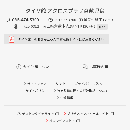
タイヤ館 アクロスプラザ倉敷児島
086-474-5300
10:00〜18:00（作業受付終了17:30）
〒711-0912 岡山県倉敷市児島小川町3674-1
Map
タイヤ館について
お客様の声
サイトマップ
リンク
プライバシーポリシー
サイトポリシー
特定整備に関する弊社取組について
企業情報
ブリヂストンタイヤサイト
ブリヂストンホイールサイト
タイヤ点検・安全点検/タイヤ履き替え/オイル交換/その他
ピット作業の予約
オンラインストア
クローク契約会員専用タイヤ履き替え※タイヤ履き替えを