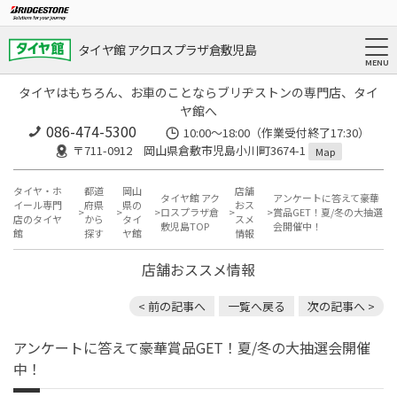
タイヤ館 アクロスプラザ倉敷児島
タイヤはもちろん、お車のことならブリヂストンの専門店、タイ
ヤ館へ
086-474-5300
10:00〜18:00（作業受付終了17:30）
〒711-0912 岡山県倉敷市児島小川町3674-1
Map
タイヤ・ホ
都道
岡山
店舗
タイヤ館 アク
アンケートに答えて豪華
イール専門
府県
県の
おス
ロスプラザ倉
賞品GET！夏/冬の大抽選
店のタイヤ
から
タイ
スメ
敷児島TOP
会開催中！
館
探す
ヤ館
情報
店舗おススメ情報
< 前の記事へ
一覧へ戻る
次の記事へ >
アンケートに答えて豪華賞品GET！夏/冬の大抽選会開催
中！