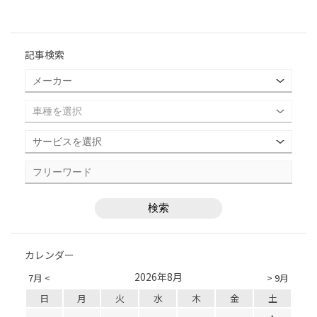
記事検索
カレンダー
2026年8月
7月 <
> 9月
日
月
火
水
木
金
土