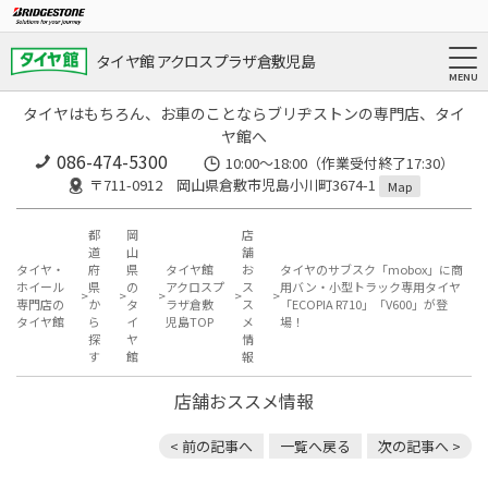
タイヤ館 アクロスプラザ倉敷児島
タイヤはもちろん、お車のことならブリヂストンの専門店、タイ
ヤ館へ
086-474-5300
10:00〜18:00（作業受付終了17:30）
〒711-0912 岡山県倉敷市児島小川町3674-1
Map
都
岡
店
道
山
舗
タイヤ・
府
県
タイヤ館
お
タイヤのサブスク「mobox」に商
ホイール
県
の
アクロスプ
ス
用バン・小型トラック専用タイヤ
専門店の
か
タ
ラザ倉敷
ス
「ECOPIA R710」「V600」が登
タイヤ館
ら
イ
児島TOP
メ
場！
探
ヤ
情
す
館
報
店舗おススメ情報
< 前の記事へ
一覧へ戻る
次の記事へ >