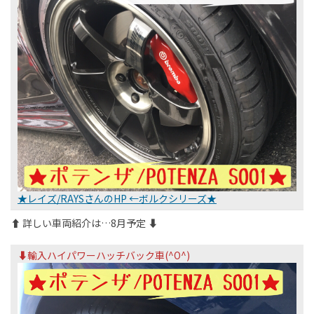
★レイズ/RAYSさんのHP ←ボルクシリーズ★
⬆︎ 詳しい車両紹介は…8月予定 ⬇︎
⬇︎輸入ハイパワーハッチバック車(^O^)