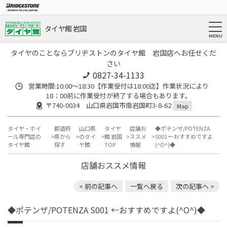
タイヤ館 岩国
タイヤのことならブリヂストンのタイヤ館 岩国店へお任せくだ
さい
0827-34-1133
営業時間:10:00〜18:30【作業受付は18:00迄】作業状況により
18：00前に作業受付が終了する場合もあります。
〒740-0034 山口県岩国市南岩国町3-8-62
Map
タイヤ・ホイ
都道府
山口県
タイヤ
店舗お
◆ポテンザ/POTENZA
ール専門店の
県から
のタイ
館 岩国
ススメ
S001 ←おすすめですよ
タイヤ館
探す
ヤ館
TOP
情報
(^O^)◆
店舗おススメ情報
< 前の記事へ
一覧へ戻る
次の記事へ >
◆ポテンザ/POTENZA S001 ←おすすめですよ(^O^)◆