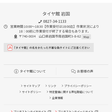
タイヤ館 岩国
0827-34-1133
営業時間:10:00〜18:30【作業受付は18:00迄】作業状況により
18：00前に作業受付が終了する場合もあります。
〒740-0034 山口県岩国市南岩国町3-8-62
Map
タイヤ館について
お客様の声
サイトマップ
リンク
プライバシーポリシー
サイトポリシー
特定整備に関する弊社取組について
企業情報
ブリヂストンタイヤサイト
ブリヂストンホイールサイト
タイヤ点検・安全点検/タイヤ履き替え/オイル交換/その他