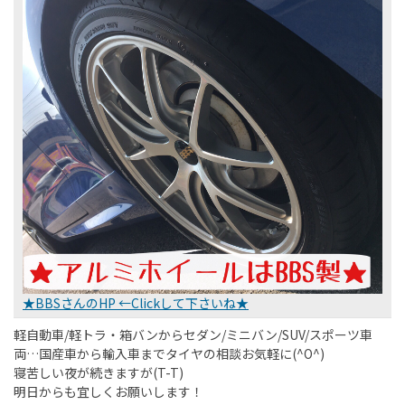
★BBSさんのHP ←Clickして下さいね★
軽自動車/軽トラ・箱バンからセダン/ミニバン/SUV/スポーツ車
両…国産車から輸入車までタイヤの相談お気軽に(^O^)
寝苦しい夜が続きますが(T-T)
明日からも宜しくお願いします！