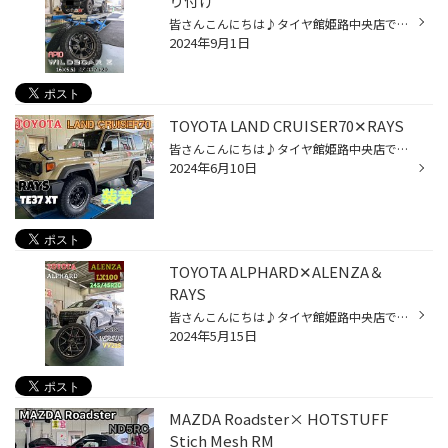
り付け
皆さんこんにちは♪タイヤ館姫路中央店です！ 本日はジムニーのホイールセット取り付けをご紹介致します(●´ω｀●) 今回ご購入頂いたのはAPIO WILDBOAR Zになります！ ホイールの詳細はコチラ アピオはジムニーに特化して商品を展開しており、 ジムニーユーザーに大人気のショップになっています！ 装...
2024年9月1日
TOYOTA LAND CRUISER70✕RAYS
皆さんこんにちは♪タイヤ館姫路中央店です！ 本日はランクル70のホイールセット装着をご紹介致します（≧∇≦） 今回ご購入頂いたのはRAYS VOLKRACING TE37XTです！ RAYS VOLKRACING TE37XTの詳細はコチラ オフロード車仕様にデザインされたホイールはランクルにもピッタリ！ 純正よりもワイルドにドレ...
2024年6月10日
TOYOTA ALPHARD✕ALENZA＆
RAYS
皆さんこんにちは♪タイヤ館姫路中央店です！ 本日はアルファードのホイール＆タイヤ装着をご紹介致します（≧∇≦） 今回ご購入頂いたホイールはRAYS VERSUS VV21Sになります。 RAYS VERSUS VV21Sはコチラ そして装着したタイヤはALENZA LX100になります。 ALENZA LX100の詳細はコチラ アレンザはブリ...
2024年5月15日
MAZDA Roadster× HOTSTUFF
Stich Mesh RM