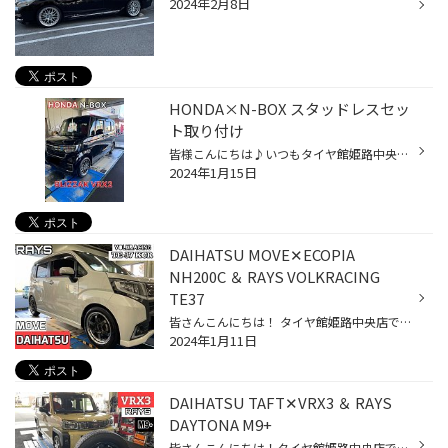
2024年2月8日
HONDA×N-BOX スタッドレスセッ
ト取り付け
皆様こんにちは♪いつもタイヤ館姫路中央店webをご覧いただき誠にありがとうございます(^^) 本日はN-BOXのスタッドレスセット取り付けをご紹介します！ お選びいただいたのはブリヂストンのBLIZZAK VRX2です！ アルミホイールも同じくブリヂストンのバルミナAR12です。 これで雪道も安心ですね(^^) ...
2024年1月15日
DAIHATSU MOVE✕ECOPIA
NH200C ＆ RAYS VOLKRACING
TE37
皆さんこんにちは！ タイヤ館姫路中央店です♪ 本日はムーヴのタイヤ交換＆ホイールをご紹介致します。 今回ご購入頂いたタイヤはECOPIA NH200Cになります。 ECOPIA NH200Cの詳細はコチラ エコピアはブリヂストンのタイヤです。 新車装着タイヤと同等性能のタイヤで ウエット性能とライフ性能に優れ...
2024年1月11日
DAIHATSU TAFT✕VRX3 ＆ RAYS
DAYTONA M9+
皆さんこんにちは！タイヤ館姫路中央店です！！！ 本日はタフトのスタッドレス装着をご紹介致します（≧∇≦） 今回ご購入頂いたのはBLIZZAK VRX3になります。 BLIZZAK VRX3の詳細はコチラ VRX3はブリヂストンのスタッドレスタイヤになります。 氷上性能、ライフ性能に優れており アイスバーン等でも非...