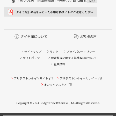
〒670-0836 兵庫県姫路市神屋町6丁目72番地
Map
タイヤ館について
お客様の声
サイトマップ
リンク
プライバシーポリシー
サイトポリシー
特定整備に関する弊社取組について
企業情報
ブリヂストンタイヤサイト
ブリヂストンホイールサイト
オンラインストア
Copyright © 2024 Bridgestone Retail Co.,Ltd. All rights Reserved.
タイヤ点検・安全点検/タイヤ履き替え/オイル交換/その他
ピット作業の予約