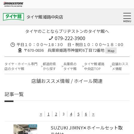
タイヤ館 姫路中央店
タイヤのことならブリヂストンのタイヤ館へ
079-222-3900
平日１０：００～１8：3０ 日・祝日１０：００～１８：0０
〒670-0836 兵庫県姫路市神屋町6丁目72番地
Map
タイヤ・ホイール専門
都道府県
兵庫県の
タイヤ館 姫路
店舗おスス
店のタイヤ館
から探す
タイヤ館
中央店TOP
メ情報
店舗おススメ情報 / ホイール関連
記事一覧
<
1
2
3
4
5
6
>
SUZUKI JIMNY✕ホイールセット取