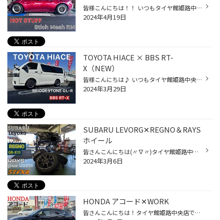
皆様こんにちは！！ いつもタイヤ館姫路中央店WEBをご覧いただき誠にありがとうございます(^^) 本日はマツダ・ロードスターのホイール交換をご紹介します。 お客様のご指定でこの4月から販売されているホットスタッフのシュティッヒメッシュRMを取り付けさせていただきました！！ ロードスターには...
2024年4月19日
TOYOTA HIACE × BBS RT-
X（NEW）
皆様こんにちは♪ いつもタイヤ館姫路中央店webをご覧いただき誠にありがとうございます！ 本日はTOYOTA HIACEにブリヂストンのGL-Rと BBSの新商品 RT-Xを取り付けましたのでご紹介します。 タイヤもホイールもバン用規格を取得しているので車検対応です(^^) この度はタイヤ館姫路中央店をご利用いた...
2024年3月29日
SUBARU LEVORG✕REGNO＆RAYS
ホイール
皆さんこんにちは(〃∇〃)タイヤ館姫路中央店です！ 本日はレヴォーグのタイヤ交換＆ホイール取り付けをご紹介致します！ 今回ご購入頂いたタイヤはREGNO GR-XⅢになります。 REGNO GR-XⅢの詳細はコチラ 今年の2月に新商品として発売されたGR-XⅢは ENLITEN技術を用いたタイヤになります。 より利用者...
2024年3月6日
HONDA アコード✕WORK
皆さんこんにちは！タイヤ館姫路中央店です！ 本日はアコードに取り付けたホイールのご紹介です！ 今回ご購入頂いたのはWORK ランベックLM1になります。 WORK ランベックLM1の詳細はコチラ 今回タイヤと合わせてご購入いただきましたがカットクリアの色合いが 黒のアコードと合っていて高級感がアッ...