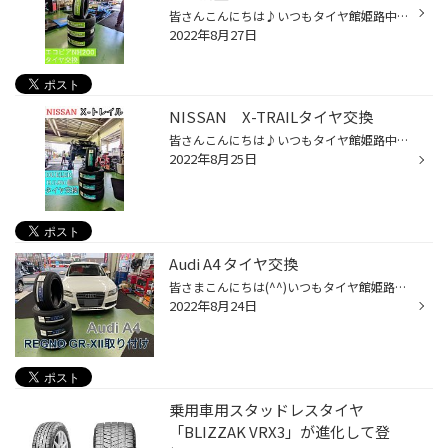
皆さんこんにちは♪いつもタイヤ館姫路中央店WEBをご覧いただき誠にありがとうございます(≧∇≦)b 本日はアウディA1のタイヤ交換とアライメント調整をご紹介します！ 今回ご購入いただいたのはエコピア NH200です！ エコピアNH200の詳細はコチラ こちらのタイヤはライフ性能とウェット性能に優れたタイ...
2022年8月27日
NISSAN X-TRAILタイヤ交換
皆さんこんにちは♪いつもタイヤ館姫路中央店WEBをご覧いただき誠にありがとうございます！！ 本日はNISSANのX-トレイルのタイヤ交換についてご紹介します！ 今回ご購入されたのはDUELER H/L850です！ DUELER H/L850の詳細はコチラ こちらのタイヤはSUV専用設計のタイヤになるので今回のX-トレイルに...
2022年8月25日
Audi A4 タイヤ交換
皆さまこんにちは(^^)いつもタイヤ館姫路中央店webをご覧いただき誠にありがとうございます！ 本日はAudi A4のタイヤ交換をご紹介します！ お選び頂いたのは当店1番人気商品のREGNO GR-XⅡです！ 詳細はこちらをtap この度はタイヤ館姫路中央店をご利用頂き誠にありがとうございます！また後日100km...
2022年8月24日
乗用車用スタッドレスタイヤ
「BLIZZAK VRX3」が進化して登