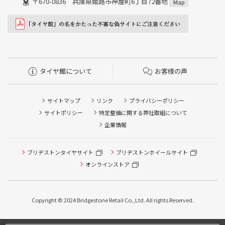
〒670-0836 兵庫県姫路市神屋町6丁目72番地
Map
タイヤ館について
お客様の声
サイトマップ
リンク
プライバシーポリシー
サイトポリシー
特定整備に関する弊社取組について
企業情報
ブリヂストンタイヤサイト
ブリヂストンホイールサイト
オンラインストア
Copyright © 2024 Bridgestone Retail Co.,Ltd. All rights Reserved.
タイヤ点検・安全点検/タイヤ履き替え/オイル交換/その他
ピット作業の予約