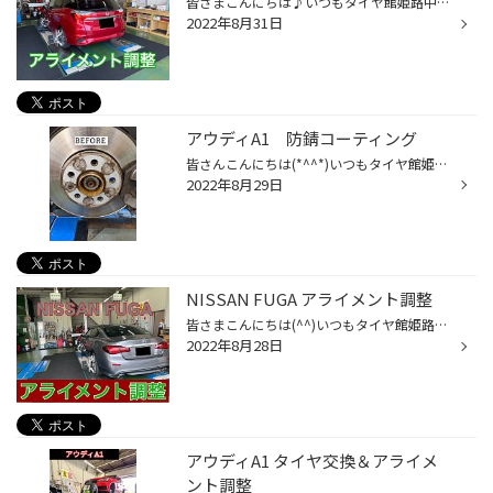
皆さまこんにちは♪いつもタイヤ館姫路中央店webをご覧いただき誠にありがとうございます。 本日はHONDA SHUTTLEのアライメント調整をご紹介します！ タイヤの内張りが原因でご来店いただきました！ 測定してみるとトウアウト（ガニ股）の状態になっておりましたのでメーカー指定基準値で調整させて...
2022年8月31日
アウディA1 防錆コーティング
皆さんこんにちは(*^^*)いつもタイヤ館姫路中央店WEBをご覧いただき誠にありがとうございます(≧∇≦)b 本日はアウディA1の防錆コーティングをご紹介します。 タイヤ交換の際にハブ部、ホイールともにサビが多かったので防錆コーティングをご提案させていただきました！ 現在ついているサビを先に落と...
2022年8月29日
NISSAN FUGA アライメント調整
皆さまこんにちは(^^)いつもタイヤ館姫路中央店WEBをご覧いただき誠にありがとうございます。 本日はNISSAN FUGAのアライメント調整をご紹介します！ ハンドルセンターのずれが原因でご来店いただきました！ こちらのお車は後輪のキャンバー角、トウ角 フロントのトウ角が調整できます(^^) 測定して...
2022年8月28日
アウディA1 タイヤ交換＆アライメ
ント調整