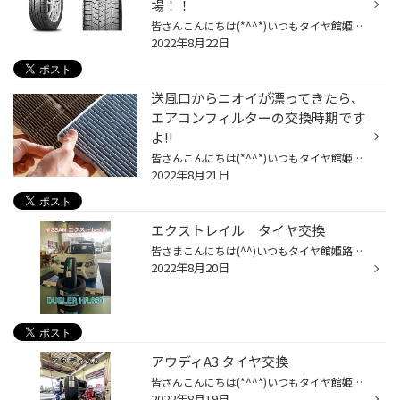
場！！
皆さんこんにちは(*^^*)いつもタイヤ館姫路中央店WEBをご覧いただき誠にありがとうございます！ 本日はBLIZZAKブランドの「BLIZZAK VRX3（ブリザック ヴイアールエックススリー）」をご紹介します！ 「BLIZZAK（ブリザック）」は、ブリヂストンを代表するスタッドレスタイヤブランドです。1988年に...
2022年8月22日
送風口からニオイが漂ってきたら、
エアコンフィルターの交換時期です
よ!!
皆さんこんにちは(*^^*)いつもタイヤ館姫路中央店WEBをご覧いただき誠にありがとうございます！ 今回はエアコンフィルターについてお知らせいたします！ 気になるニオイって、ありますよね。ドラッグストアに行くとさまざまな消臭剤がずらりと並んでいますし、洗濯する際に消臭抗菌効果のある柔軟剤...
2022年8月21日
エクストレイル タイヤ交換
皆さまこんにちは(^^)いつもタイヤ館姫路中央店webをご覧いただき誠にありがとうございます！ 本日は日産エクストレイルのタイヤ交換をご紹介します！ お選びいただいたのはDUELERH/L850です！ 交換前と同じタイヤでご購入いただきました(^^) これで安全•安心にお車を運転していただけますね♪ この...
2022年8月20日
アウディA3 タイヤ交換
皆さんこんにちは(*^^*)いつもタイヤ館姫路中央店WEBをご覧いただき誠にありがとうございますm(_ _)m 本日はアウディA3のタイヤ交換をご紹介します！ 今回ご購入されたのはREGNO GR-XⅡです！ REGNO GR-XⅡの詳細はコチラ こちらのタイヤはブリヂストンタイヤの最高級タイヤになっており乗車時に快適...
2022年8月19日