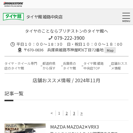
タイヤ館 姫路中央店
タイヤのことならブリヂストンのタイヤ館へ
079-222-3900
平日１０：００～１8：3０ 日・祝日１０：００～１８：0０
〒670-0836 兵庫県姫路市神屋町6丁目72番地
Map
タイヤ・ホイール専門
都道府県
兵庫県の
タイヤ館 姫路
店舗おスス
店のタイヤ館
から探す
タイヤ館
中央店TOP
メ情報
店舗おススメ情報 / 2024年11月
記事一覧
<
1
2
3
>
MAZDA MAZDA2✕VRX3