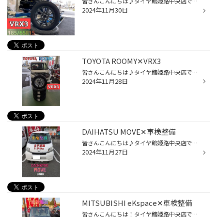
皆さんこんにちは♪タイヤ館姫路中央店です！ 本日はMAZDA2のスタッドレスタイヤ装着をご紹介致します(*^^*) 今回ご購入頂いたのはBLIZZAK VRX3になります。 BLIZZAK VRX3の詳細はこちら BLIZZAK史上最高の氷上性能を持つVRX3は、凍結時やアイスバーン時にもしっかり止まる、曲がるを実現。 耐摩耗性...
2024年11月30日
TOYOTA ROOMY✕VRX3
皆さんこんにちは♪タイヤ館姫路中央店です！ 少しずつ寒さを実感する今日此の頃ですがいかがお過ごしですか？ 本日はルーミーのスタッドレスタイヤ装着をご紹介致します(*^^*) 今回ご購入頂いたのはBLIZZAK VRX3になります。 BLIZZAK VRX3の詳細はこちら VRX3は最新モデルのスタッドレスタイヤにな...
2024年11月28日
DAIHATSU MOVE✕車検整備
皆さんこんにちは♪タイヤ館姫路中央店です！ 本日はムーブの車検整備をご紹介致します。 今月も多くのご依頼ありがとうございますm(__)m ◆点検・整備メニュー ・24ヶ月法定点検 ・エンジンオイル交換 ・オイルエレメント交換 ・ブレーキオイル交換 ・ワイパー(フロント)交換 ・冷却水添加剤 ・ロア...
2024年11月27日
MITSUBISHI eKspace✕車検整備
皆さんこんにちは！タイヤ館姫路中央店です♪ 本日はeKスペースの車検整備をご紹介致します♪ ◆点検・整備メニュー ・24ヶ月法定点検 ・ブレーキオイル交換 ・冷却水添加剤 ・エアーエレメント交換 ・エアコンフィルター交換 ・バッテリー交換 ・ワイパー(フロント)交換 ・ヘッドライトコーティング ...