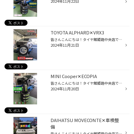
2024年11月22日
TOYOTA ALPHARD✕VRX3
皆さんこんにちは！タイヤ館姫路中央店です♪ 本日はアルファードのスタッドレスタイヤ装着をご紹介致します。 今回ご購入頂いたのはBLIZZAK VRX3になります。 BLIZZAK VRX3の詳細はコチラ VRX3はブリヂストンスタッドレスの最新モデルになります。 氷上性能に大変優れており、非降雪地域にもマッチ...
2024年11月21日
MINI Cooper✕ECOPIA
皆さんこんにちは！タイヤ館姫路中央店です(^^) 本日はミニクーパーのタイヤ交換をご案内いたします♪ 今回ご購入頂いたのはECOPIA NH200になります。 ECOPIA NH200の詳細はコチラ NH200は新車装着タイヤと同等性能を持つタイヤです。 偏摩耗を抑制する高剛性ショルダーブロックを採用し、安全性能が...
2024年11月20日
DAIHATSU MOVECONTE✕車検整
備
皆さんこんにちは！タイヤ館姫路中央店です(^^) 本日はムーヴコンテの車検整備をご案内致します♪ 今回のお客様は新しい車の納車待ちとのことだったので点検した後最低限の整備のみさせていただきました！ ◆点検・整備メニュー ・24ヶ月法定点検 ・ブレーキオイル交換 ・洗車、車内清掃 多くの施工依...