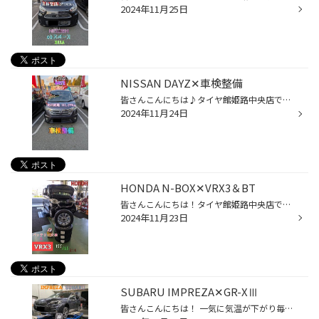
2024年11月25日
NISSAN DAYZ✕車検整備
皆さんこんにちは♪タイヤ館姫路中央店です！ 本日はデイズの車検整備をご紹介致します(*^^*) 今回はいつも当店で作業をご利用頂いてるお客様になります！ いつもありがとうございます！ ◆点検・整備メニュー ・24ヶ月法定点検 ・ブレーキオイル交換 ・冷却水添加剤 ・エアーエレメント交換 ・タイロ...
2024年11月24日
HONDA N-BOX✕VRX3＆BT
皆さんこんにちは！タイヤ館姫路中央店です♪ 本日はN-BOXのスタッドレスタイヤ装着をご紹介致します。 今回ご購入頂いたのはBLIZZAK VRX3になります。 BLIZZAK VRX3の詳細はコチラ 氷上性能とライフ、効き持ちが大幅に向上した最新モデルのスタッドレスタイヤになります。 最高峰の安全性とコスパの...
2024年11月23日
SUBARU IMPREZA✕GR-XⅢ
皆さんこんにちは！ 一気に気温が下がり毎朝冬を実感し始めてきましたが皆さん如何お過ごしですか? 本日はインプレッサのタイヤ交換をご紹介致します(*^^*) 今回ご購入頂いたのはREGNO GR-XⅢになります。 REGNO GR-XⅢの詳細はコチラ GR-XⅢは今年の2月に発売されたレグノシリーズの最新モデルになり...