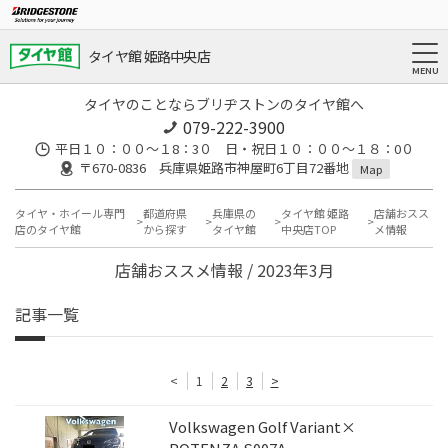
タイヤ館 姫路中央店
タイヤのことならブリヂストンのタイヤ館へ
079-222-3900
平日１０：００～１8：3０ 日・祝日１０：００～１８：0０
〒670-0836 兵庫県姫路市神屋町6丁目72番地
Map
タイヤ・ホイール専門
都道府県
兵庫県の
タイヤ館 姫路
店舗おスス
店のタイヤ館
から探す
タイヤ館
中央店TOP
メ情報
店舗おススメ情報 / 2023年3月
記事一覧
<
1
2
3
>
Volkswagen Golf Variant×