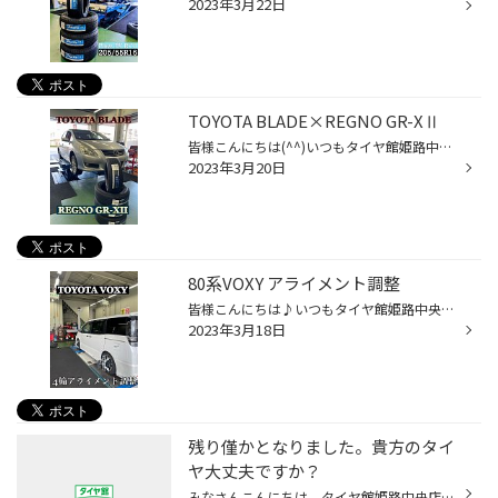
2023年3月22日
TOYOTA BLADE×REGNO GR-XⅡ
皆様こんにちは(^^)いつもタイヤ館姫路中央店webをご覧いただき誠にありがとうございます！ 本日はトヨタ・ブレイドのタイヤ交換をご紹介します！ 高速道路をよくご利用されるとの事でしたのでREGNO GR-XⅡをご提案させていただきました♪ タイヤ値上げまで残り少しになりましたが、まだまだご予約の...
2023年3月20日
80系VOXY アライメント調整
皆様こんにちは♪いつもタイヤ館姫路中央店webをご覧いただき誠にありがとうございます！ 本日はヴォクシーのアライメント調整をご紹介します！ 足回り交換後にご来店いただきました！！ 測定後基準値ど真ん中に調整させていただきました。 足回り交換後は必ずアライメント調整をおすすめします♪ ア...
2023年3月18日
残り僅かとなりました。貴方のタイ
ヤ大丈夫ですか？
みなさんこんにちは。タイヤ館姫路中央店です！ 3月も残り半分となりましたね〜！ 4月の値上げまでのタイムリミットが迫ってきました…。 今履かれているタイヤの溝はいかがですか？ タイヤの溝が危ない方はこの機会に是非履き替えのご検討ください！！ 当店では値上げ前のセールも行っております！ ...