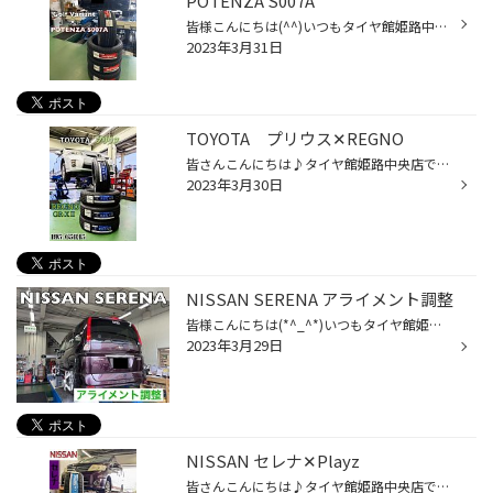
POTENZA S007A
皆様こんにちは(^^)いつもタイヤ館姫路中央店WEBをご覧いただき誠にありがとうございます！ 本日はフォルクスワーゲンのゴルフヴァリアントのタイヤ交換をご紹介します！ お選びいただいたのはPOTENZA S007Aです！ POTENZA S007Aの詳細はこちらをTAP 交換前のタイヤを点検してみるとタイヤの内側が...
2023年3月31日
TOYOTA プリウス✕REGNO
皆さんこんにちは♪タイヤ館姫路中央店です！ 本日はプリウスのタイヤ交換をご紹介致します(・∀・) 本日ご購入いただいたのはREGNO GR-XⅡです。 REGNO GR-XⅡの詳細はコチラ コチラのタイヤは快適な乗り心地を実現するために 静粛性能の向上と突起乗り越し時の衝撃の低下に拘ったタイヤになります。 ...
2023年3月30日
NISSAN SERENA アライメント調整
皆様こんにちは(*^_^*)いつもタイヤ館姫路中央店webをご覧いただき誠にありがとうございます！ 本日はセレナのアライメント調整をご紹介します！ 先日タイヤ交換をご依頼いただいたお客様で後日アライメント調整もご依頼いただきました！！ タイヤ交換と同時にアライメント調整をご依頼いただくと、...
2023年3月29日
NISSAN セレナ✕Playz
皆さんこんにちは♪タイヤ館姫路中央店です！ 本日はセレナのタイヤ交換をご紹介します♪ 今回ご購入頂いたのはPlayz PX-RVⅡになります！ Playz PX-RVⅡの詳細はコチラ こちらのタイヤは直進安定性に優れており、 普段からバイパスや高速道路を走行される方にオススメのタイヤです。 更にウェット性能...