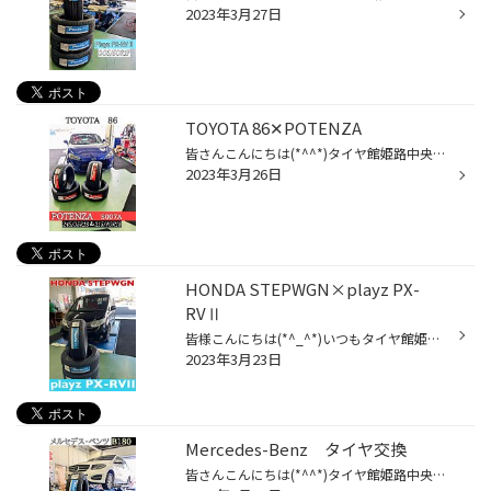
2023年3月27日
TOYOTA 86✕POTENZA
皆さんこんにちは(*^^*)タイヤ館姫路中央店です！ 本日はTOYOTA86のタイヤ交換をご紹介致します！ 今回ご購入頂いたのはPOTENZA S007Aになります！ POTENZA S007Aの詳細はコチラ お客様とお話させていただき、スポーツタイヤのコチラをオススメさせていただきました! ドライ性能に優れており爽快な...
2023年3月26日
HONDA STEPWGN×playz PX-
RVⅡ
皆様こんにちは(*^_^*)いつもタイヤ館姫路中央店webをご覧いただき誠にありがとうございます！ 本日はステップワゴンのタイヤ交換をご紹介します！ 高速道路を頻繁に使うとの事でしたのでplayz PX-RVⅡをご提案させていただきました♪ playz PX-RVⅡの詳細はこちらをTAP タイヤ値上げまで残り僅かです...
2023年3月23日
Mercedes-Benz タイヤ交換
皆さんこんにちは(*^^*)タイヤ館姫路中央店です♪ 本日はベンツB180のタイヤ交換をご紹介致します。 今回ご購入頂いたのはPlayz PX-RVⅡになります。 Playz PX-RVⅡの詳細はコチラ こちらのタイヤは直進安定性に優れており、 バイパスや高速道路をご利用される方に 大変オススメのタイヤになっておりま...